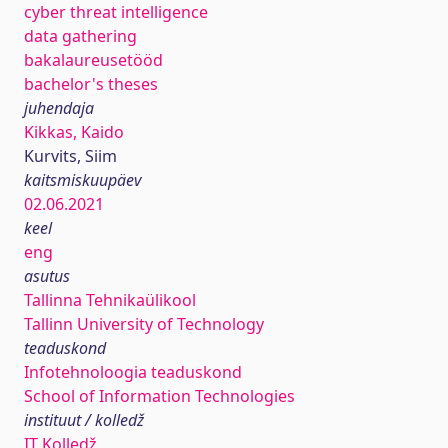
cyber threat intelligence
data gathering
bakalaureusetööd
bachelor's theses
juhendaja
Kikkas, Kaido
Kurvits, Siim
kaitsmiskuupäev
02.06.2021
keel
eng
asutus
Tallinna Tehnikaülikool
Tallinn University of Technology
teaduskond
Infotehnoloogia teaduskond
School of Information Technologies
instituut / kolledž
IT Kolledž