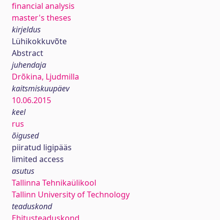
financial analysis
master's theses
kirjeldus
Lühikokkuvõte
Abstract
juhendaja
Drõkina, Ljudmilla
kaitsmiskuupäev
10.06.2015
keel
rus
õigused
piiratud ligipääs
limited access
asutus
Tallinna Tehnikaülikool
Tallinn University of Technology
teaduskond
Ehitusteaduskond