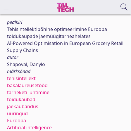
pealkiri
Tehisintellektipõhine optimeerimine Euroopa
toidukaupade jaemüügitarneahelates
AI-Powered Optimisation in European Grocery Retail
Supply Chains
autor
Shapoval, Danylo
märksõnad
tehisintellekt
bakalaureusetööd
tarneketi juhtimine
toidukaubad
jaekaubandus
uuringud
Euroopa
Artificial intelligence