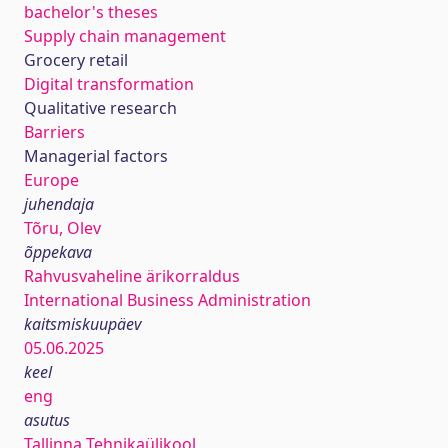
bachelor's theses
Supply chain management
Grocery retail
Digital transformation
Qualitative research
Barriers
Managerial factors
Europe
juhendaja
Tõru, Olev
õppekava
Rahvusvaheline ärikorraldus
International Business Administration
kaitsmiskuupäev
05.06.2025
keel
eng
asutus
Tallinna Tehnikaülikool