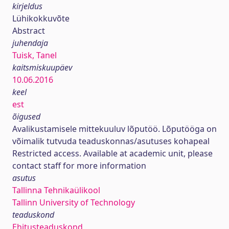
kirjeldus
Lühikokkuvõte
Abstract
juhendaja
Tuisk, Tanel
kaitsmiskuupäev
10.06.2016
keel
est
õigused
Avalikustamisele mittekuuluv lõputöö. Lõputööga on
võimalik tutvuda teaduskonnas/asutuses kohapeal
Restricted access. Available at academic unit, please
contact staff for more information
asutus
Tallinna Tehnikaülikool
Tallinn University of Technology
teaduskond
Ehitusteaduskond