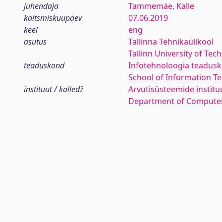
juhendaja
Tammemäe, Kalle
kaitsmiskuupäev
07.06.2019
keel
eng
asutus
Tallinna Tehnikaülikool
Tallinn University of Tec
teaduskond
Infotehnoloogia teadus
School of Information T
instituut / kolledž
Arvutisüsteemide institu
Department of Compute