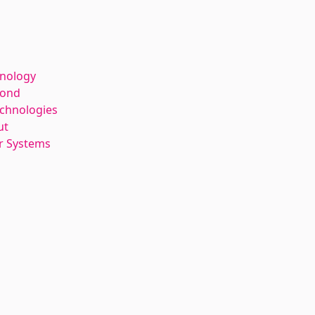
hnology
kond
echnologies
ut
r Systems