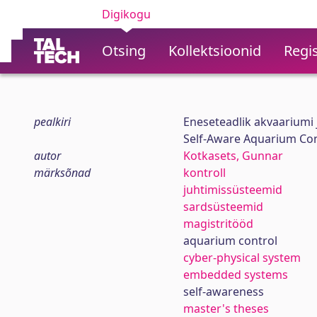
Digikogu
Otsing
Kollektsioonid
Regis
pealkiri
Eneseteadlik akvaariumi
Self-Aware Aquarium Co
autor
Kotkasets, Gunnar
märksõnad
kontroll
juhtimissüsteemid
sardsüsteemid
magistritööd
aquarium control
cyber-physical system
embedded systems
self-awareness
master's theses