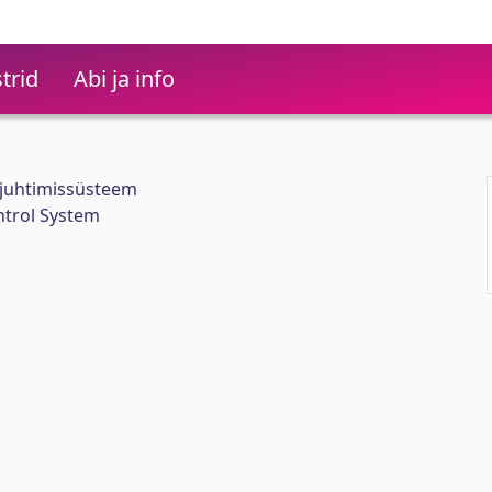
trid
Abi ja info
 juhtimissüsteem
ntrol System