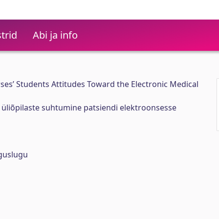
trid
Abi ja info
es’ Students Attitudes Toward the Electronic Medical
 üliõpilaste suhtumine patsiendi elektroonsesse
iguslugu