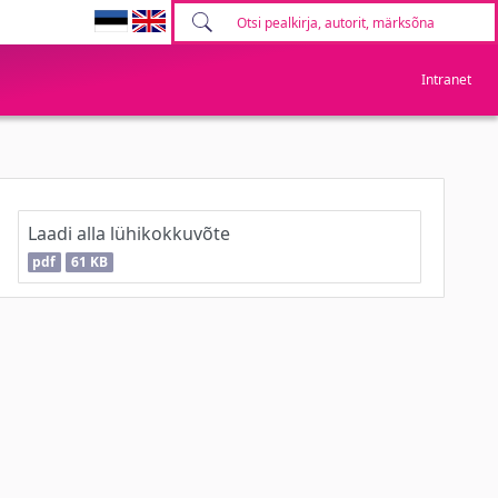
Intranet
Laadi alla lühikokkuvõte
pdf
61 KB