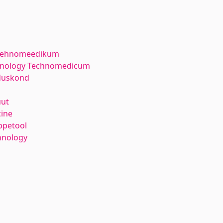
i Tehnomeedikum
echnology Technomedicum
duskond
uut
cine
ppetool
hnology