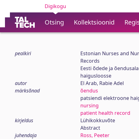
Digikogu
Otsing
Kollektsioonid
Regis
pealkiri
Estonian Nurses and Nurs
Records
Eesti õdede ja õendusala
haigusloosse
autor
El Arab, Rabie Adel
märksõnad
õendus
patsiendi elektroone ha
nursing
patient health record
kirjeldus
Lühikokkuvõte
Abstract
juhendaja
Ross, Peeter