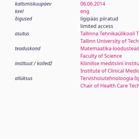
kaitsmiskuupäev
06.06.2014
keel
eng
õigused
ligipääs piiratud
limited access
asutus
Tallinna Tehnikaülikool
Tallinn University of T
teaduskond
Matemaatika-loodustea
Faculty of Science
instituut / kolledž
Kliinilise meditsiini instit
Institute of Clinical Medi
allüksus
Tervishoiutehnoloogia õ
Chair of Health Care Tec