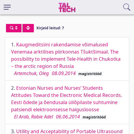
Kirjeid leitud: 7
1.
Kaugmeditsiini rakendamise võimalused
Venemaa arktilises piirkonnas Tšuktšimaal. The
possibility to implement Tele-Health in Chukotka
– the arctic region of Russia
Artemchuk, Oleg
08.09.2014
magistritööd
2.
Estonian Nurses and Nurses’ Students
Attitudes Toward the Electronic Medical Records.
Eesti õdede ja õendusala üliõpilaste suhtumine
patsiendi elektroonsesse haigusloosse
El Arab, Rabie Adel
06.06.2014
magistritööd
3.
Utility and Acceptability of Portable Ultrasound