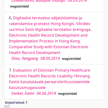
Onademuren, Babajide Olusayo
08.09.2014
magistritööd
6.
Digitaalse terviseloo väljatöötamise ja
rakendamise protsess Hong Kongis. Võrdlev
uurimus Eesti digitaalse terviseloo arenguga.
Electronic Health Record Development and
Implementation Process in Hong Kong.
Comparative Study with Estonian Electronic
Health Record Development
Shao, Yangyang
08.09.2014
magistritööd
7.
Evaluation of Estonian Primary Healthcare
Electronic Health Records Usability. Hinnang
Eestis kasutatavale perearstiinfosüsteemide
kasutusmugavusele
Vanker, Evelin
06.06.2014
magistritööd
Kirjeid leitud: 7