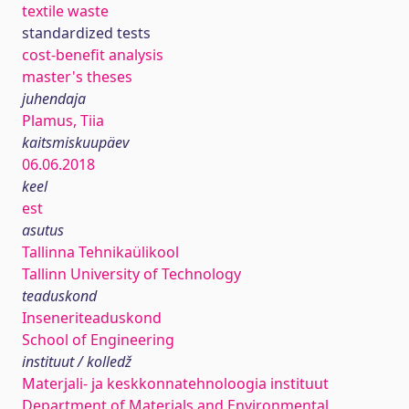
textile waste
standardized tests
cost-benefit analysis
master's theses
juhendaja
Plamus, Tiia
kaitsmiskuupäev
06.06.2018
keel
est
asutus
Tallinna Tehnikaülikool
Tallinn University of Technology
teaduskond
Inseneriteaduskond
School of Engineering
instituut / kolledž
Materjali- ja keskkonnatehnoloogia instituut
Department of Materials and Environmental