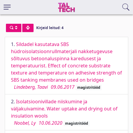
Kirjeid leitud: 4
1.
Sildadel kasutatava SBS
hüdroisolatsioonrullmaterjali nakketugevuse
sõltuvus betoonaluspinna karedusest ja
temperatuurist. Effect of concrete substrate
texture and temperature on adhesive strength of
SBS tanking membranes used on bridges
Lindeberg, Taavi
09.06.2017
magistritööd
2.
Isolatsioonivillade niiskumine ja
väljakuivamine. Water uptake and drying out of
insulation wools
Noobel, Ly
10.06.2020
magistritööd