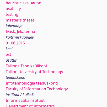
heuristic evaluation
usability
testing
master's theses
juhendaja
Ivask, Jekaterina
kaitsmiskuupäev
01.06.2015
keel
est
asutus
Tallinna Tehnikaülikool
Tallinn University of Technology
teaduskond
Infotehnoloogia teaduskond
Faculty of Information Technology
instituut / kolledž
Informaatikainstituut
Department of Informatics