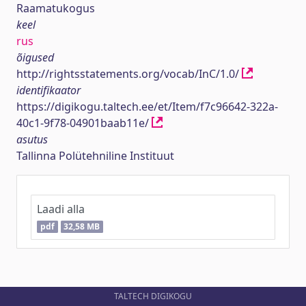
Raamatukogus
keel
rus
õigused
http://rightsstatements.org/vocab/InC/1.0/
identifikaator
https://digikogu.taltech.ee/et/Item/f7c96642-322a-
40c1-9f78-04901baab11e/
asutus
Tallinna Polütehniline Instituut
Laadi alla
pdf
32,58 MB
TALTECH DIGIKOGU