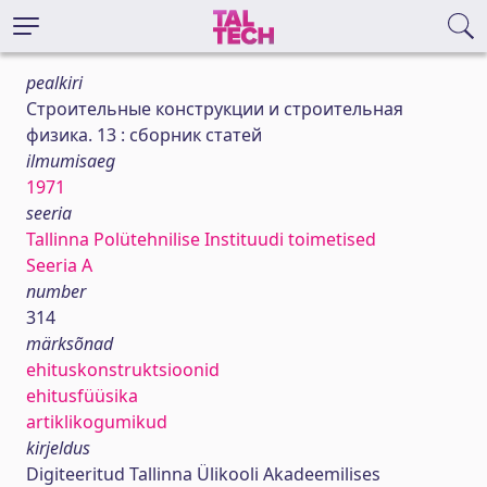
pealkiri
Строительные конструкции и строительная
физика. 13 : сборник статей
ilmumisaeg
1971
seeria
Tallinna Polütehnilise Instituudi toimetised
Seeria A
number
314
märksõnad
ehituskonstruktsioonid
ehitusfüüsika
artiklikogumikud
kirjeldus
Digiteeritud Tallinna Ülikooli Akadeemilises