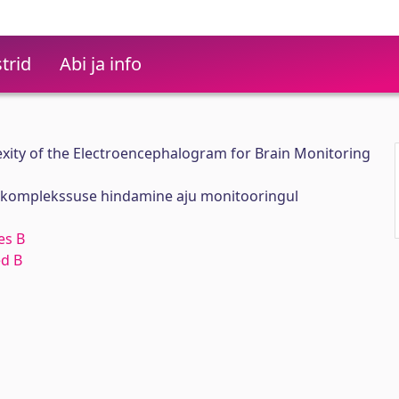
trid
Abi ja info
xity of the Electroencephalogram for Brain Monitoring
 komplekssuse hindamine aju monitooringul
es B
ed B