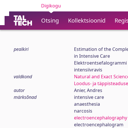
Digikogu
Otsing
Kollektsioonid
Regis
pealkiri
Estimation of the Comple
in Intensive Care
Elektroentsefalogrammi
intensiivravis
valdkond
Natural and Exact Scienc
Loodus- ja täppisteadus
autor
Anier, Andres
märksõnad
intensive care
anaesthesia
narcosis
electroencephalography
electroencephalogram