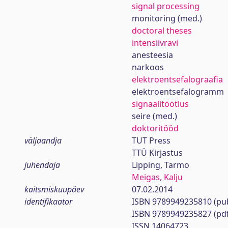
signal processing
monitoring (med.)
doctoral theses
intensiivravi
anesteesia
narkoos
elektroentsefalograafia
elektroentsefalogramm
signaalitöötlus
seire (med.)
doktoritööd
väljaandja
TUT Press
TTÜ Kirjastus
juhendaja
Lipping, Tarmo
Meigas, Kalju
kaitsmiskuupäev
07.02.2014
identifikaator
ISBN 9789949235810 (pub
ISBN 9789949235827 (pd
ISSN 14064723