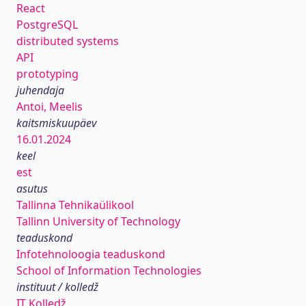
React
PostgreSQL
distributed systems
API
prototyping
juhendaja
Antoi, Meelis
kaitsmiskuupäev
16.01.2024
keel
est
asutus
Tallinna Tehnikaülikool
Tallinn University of Technology
teaduskond
Infotehnoloogia teaduskond
School of Information Technologies
instituut / kolledž
IT Kolledž