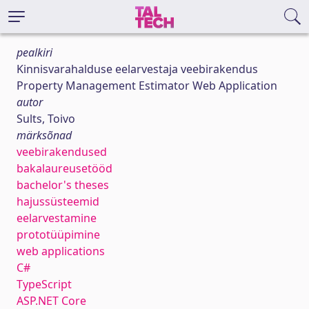
pealkiri
Kinnisvarahalduse eelarvestaja veebirakendus
Property Management Estimator Web Application
autor
Sults, Toivo
märksõnad
veebirakendused
bakalaureusetööd
bachelor's theses
hajussüsteemid
eelarvestamine
prototüüpimine
web applications
C#
TypeScript
ASP.NET Core