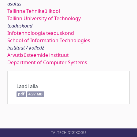
asutus
Tallinna Tehnikaülikool
Tallinn University of Technology
teaduskond
Infotehnoloogia teaduskond
School of Information Technologies
instituut / kolledž
Arvutisüsteemide instituut
Department of Computer Systems
Laadi alla
pdf
4,97 MB
TALTECH DIGIKOGU