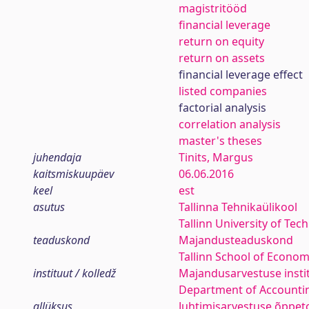
magistritööd
financial leverage
return on equity
return on assets
financial leverage effect
listed companies
factorial analysis
correlation analysis
master's theses
juhendaja
Tinits, Margus
kaitsmiskuupäev
06.06.2016
keel
est
asutus
Tallinna Tehnikaülikool
Tallinn University of Tec
teaduskond
Majandusteaduskond
Tallinn School of Econom
instituut / kolledž
Majandusarvestuse insti
Department of Accounti
allüksus
Juhtimisarvestuse õppet