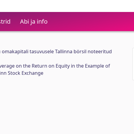
trid
Abi ja info
makapitali tasuvusele Tallinna börsil noteeritud
everage on the Return on Equity in the Example of
linn Stock Exchange