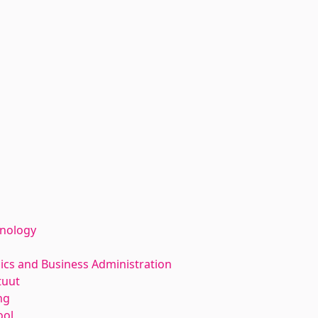
hnology
ics and Business Administration
tuut
ng
ool