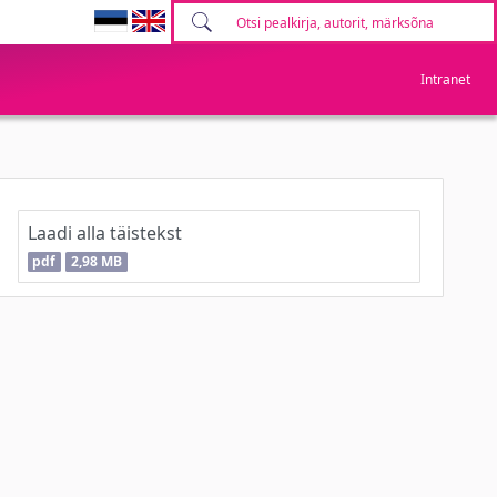
Intranet
Laadi alla täistekst
pdf
2,98 MB