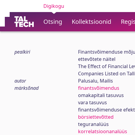
Digikogu
Otsing
Kollektsioonid
Regis
pealkiri
Finantsvõimenduse mõju o
ettevõtete näitel
The Effect of Financial L
Companies Listed on Tal
autor
Palusalu, Mailis
märksõnad
finantsvõimendus
omakapitali tasuvus
vara tasuvus
finantsvõimenduse efekt
börsiettevõtted
teguranalüüs
korrelatsioonanalüüs