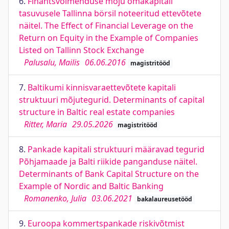
6.
Finantsvõimenduse mõju omakapitali
tasuvusele Tallinna börsil noteeritud ettevõtete
näitel. The Effect of Financial Leverage on the
Return on Equity in the Example of Companies
Listed on Tallinn Stock Exchange
Palusalu, Mailis
06.06.2016
magistritööd
7.
Baltikumi kinnisvaraettevõtete kapitali
struktuuri mõjutegurid. Determinants of capital
structure in Baltic real estate companies
Ritter, Maria
29.05.2026
magistritööd
8.
Pankade kapitali struktuuri määravad tegurid
Põhjamaade ja Balti riikide panganduse näitel.
Determinants of Bank Capital Structure on the
Example of Nordic and Baltic Banking
Romanenko, Julia
03.06.2021
bakalaureusetööd
9.
Euroopa kommertspankade riskivõtmist