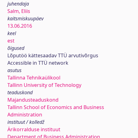
juhendaja
Salm, Eliis
kaitsmiskuupäev
13.06.2016
keel
est
õigused
Lõputöö kättesaadav TTÜ arvutivõrgus
Accessible in TTÜ network
asutus
Tallinna Tehnikaülikool
Tallinn University of Technology
teaduskond
Majandusteaduskond
Tallinn School of Economics and Business
Administration
instituut / kolledž
Ärikorralduse instituut
Department of Business Administration