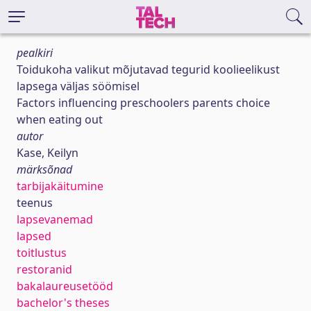
pealkiri
Toidukoha valikut mõjutavad tegurid koolieelikust
lapsega väljas söömisel
Factors influencing preschoolers parents choice
when eating out
autor
Kase, Keilyn
märksõnad
tarbijakäitumine
teenus
lapsevanemad
lapsed
toitlustus
restoranid
bakalaureusetööd
bachelor's theses