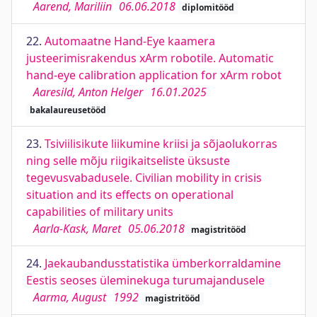
Aarend, Mariliin
06.06.2018
diplomitööd
22.
Automaatne Hand-Eye kaamera
justeerimisrakendus xArm robotile. Automatic
hand-eye calibration application for xArm robot
Aaresild, Anton Helger
16.01.2025
bakalaureusetööd
23.
Tsiviilisikute liikumine kriisi ja sõjaolukorras
ning selle mõju riigikaitseliste üksuste
tegevusvabadusele. Civilian mobility in crisis
situation and its effects on operational
capabilities of military units
Aarla-Kask, Maret
05.06.2018
magistritööd
24.
Jaekaubandusstatistika ümberkorraldamine
Eestis seoses üleminekuga turumajandusele
Aarma, August
1992
magistritööd