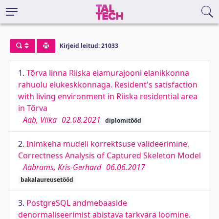
Kirjeid leitud: 21033
1.
Tõrva linna Riiska elamurajooni elanikkonna
rahuolu elukeskkonnaga. Resident's satisfaction
with living environment in Riiska residential area
in Tõrva
Aab, Viika
02.08.2021
diplomitööd
2.
Inimkeha mudeli korrektsuse valideerimine.
Correctness Analysis of Captured Skeleton Model
Aabrams, Kris-Gerhard
06.06.2017
bakalaureusetööd
3.
PostgreSQL andmebaaside
denormaliseerimist abistava tarkvara loomine.