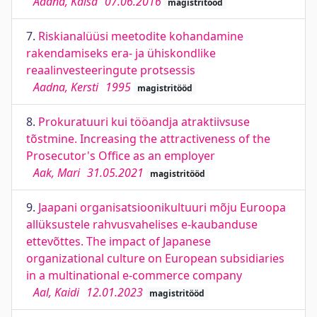
Aadna, Kaisa
07.06.2016
magistritööd
7.
Riskianalüüsi meetodite kohandamine
rakendamiseks era- ja ühiskondlike
reaalinvesteeringute protsessis
Aadna, Kersti
1995
magistritööd
8.
Prokuratuuri kui tööandja atraktiivsuse
tõstmine. Increasing the attractiveness of the
Prosecutor's Office as an employer
Aak, Mari
31.05.2021
magistritööd
9.
Jaapani organisatsioonikultuuri mõju Euroopa
allüksustele rahvusvahelises e-kaubanduse
ettevõttes. The impact of Japanese
organizational culture on European subsidiaries
in a multinational e-commerce company
Aal, Kaidi
12.01.2023
magistritööd