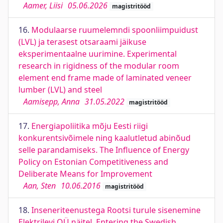
Aamer, Liisi
05.06.2026
magistritööd
16.
Modulaarse ruumelemndi spoonliimpuidust
(LVL) ja terasest otsaraami jäikuse
eksperimentaalne uurimine. Experimental
research in rigidness of the modular room
element end frame made of laminated veneer
lumber (LVL) and steel
Aamisepp, Anna
31.05.2022
magistritööd
17.
Energiapoliitika mõju Eesti riigi
konkurentsivõimele ning kaalutletud abinõud
selle parandamiseks. The Influence of Energy
Policy on Estonian Competitiveness and
Deliberate Means for Improvement
Aan, Sten
10.06.2016
magistritööd
18.
Inseneriteenustega Rootsi turule sisenemine
Elektrilevi OÜ näitel. Entering the Swedish