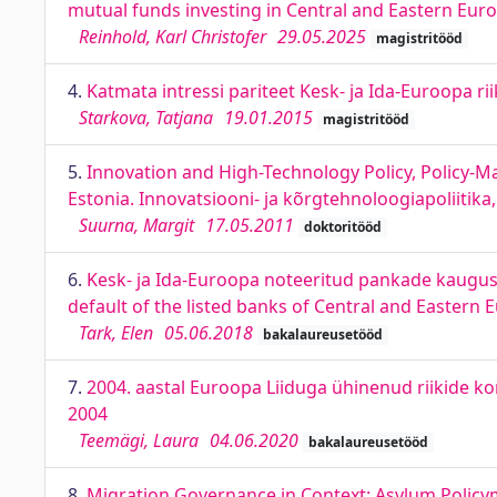
mutual funds investing in Central and Eastern Eur
Reinhold, Karl Christofer
29.05.2025
magistritööd
4.
Katmata intressi pariteet Kesk- ja Ida-Euroopa ri
Starkova, Tatjana
19.01.2015
magistritööd
5.
Innovation and High-Technology Policy, Policy-M
Estonia. Innovatsiooni- ja kõrgtehnoloogiapoliitika,
Suurna, Margit
17.05.2011
doktoritööd
6.
Kesk- ja Ida-Euroopa noteeritud pankade kaugus
default of the listed banks of Central and Eastern 
Tark, Elen
05.06.2018
bakalaureusetööd
7.
2004. aastal Euroopa Liiduga ühinenud riikide k
2004
Teemägi, Laura
04.06.2020
bakalaureusetööd
8.
Migration Governance in Context: Asylum Policym