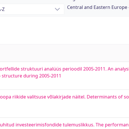
Central and Eastern Europe
fellide struktuuri analüüs perioodil 2005-2011. An analysi
o structure during 2005-2011
opa riikide valitsuse võlakirjade näitel. Determinants of s
t juhitud investeerimisfondide tulemuslikkus. The performa