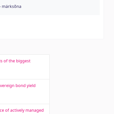
 - märksõna
s of the biggest
overeign bond yield
nce of actively managed