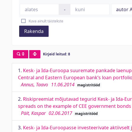
-
Kuva ainult täistekste
Rakenda
Kirjeid leitud: 8
1.
Kesk- ja Ida-Euroopa suuremate pankade laenuport
Central and Eastern European bank’s loan portfoli
Annus, Taavo
11.06.2014
magistritööd
2.
Riskipreemiat mõjutavad tegurid Kesk- ja Ida-Euro
spreads on the example of CEE government bonds
Päit, Kaspar
02.06.2017
magistritööd
3.
Kesk- ja Ida-Euroopasse investeerivate aktiivsel