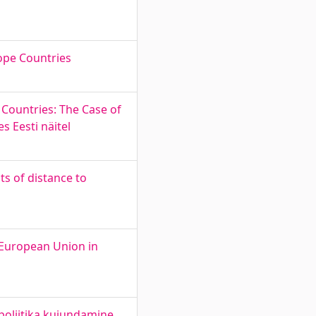
rope Countries
Countries: The Case of
s Eesti näitel
s of distance to
 European Union in
poliitika kujundamine