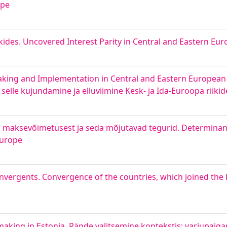
ope
ikides. Uncovered Interest Parity in Central and Eastern Eu
aking and Implementation in Central and Eastern European 
 selle kujundamine ja elluviimine Kesk- ja Ida-Euroopa riikide
 maksevõimetusest ja seda mõjutavad tegurid. Determinant
Europe
onvergents. Convergence of the countries, which joined the
aking in Estonia. Rände valitsemine kontekstis: varjupaiga