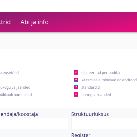
trid
Abi ja info
ureusetööd
digiteeritud perioodika
kaitsmisele minevad doktoritööd
ukogu väljaanded
standardid
ülikooli toimetised
uuringuaruanded
hendaja/koostaja
Struktuuriüksus
Register