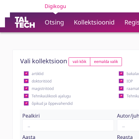
Digikogu
Otsing
Kollektsioonid
Regis
Vali kollektsioon
vali kõik
eemalda valik
artiklid
bakala
doktoritööd
IOP
magistritööd
raamat
Tehnikaülikooli ajalugu
Tehnika
õpikud ja õppevahendid
Pealkiri
Autor/ju
Aasta
Reasta