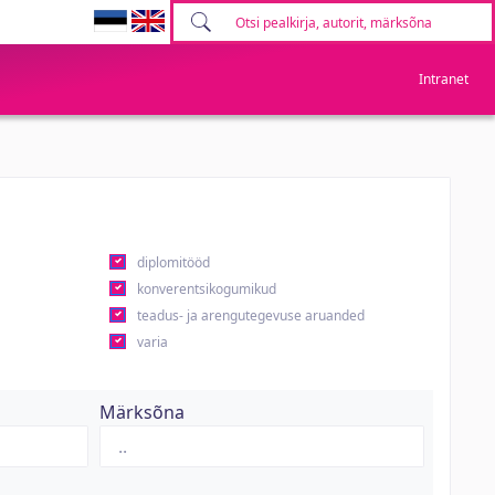
Intranet
diplomitööd
konverentsikogumikud
teadus- ja arengutegevuse aruanded
varia
Märksõna