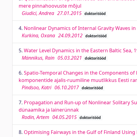
mere pinnahoovuste mõjul
Giudici, Andrea
27.01.2015
doktoritööd
4.
Nonlinear Dynamics of Internal Gravity Waves in
Kurkina, Oxana
24.09.2012
doktoritööd
5.
Water Level Dynamics in the Eastern Baltic Sea,
Männikus, Rain
05.03.2021
doktoritööd
6.
Spatio-Temporal Changes in the Components of 
komponentide ajalis-ruumiline muutlikkus Eesti ra
Pindsoo, Katri
06.10.2017
doktoritööd
7.
Propagation and Run-up of Nonlinear Solitary Su
dünaamika ja lainerünnak
Rodin, Artem
04.05.2015
doktoritööd
8.
Optimising Fairways in the Gulf of Finland Usin