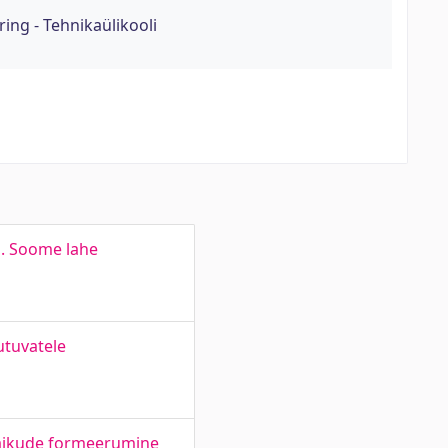
ing - Tehnikaülikooli
s. Soome lahe
utuvatele
laikude formeerumine