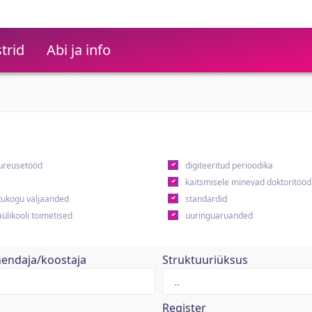
trid
Abi ja info
ureusetööd
digiteeritud perioodika
kaitsmisele minevad doktoritööd
ukogu väljaanded
standardid
ülikooli toimetised
uuringuaruanded
hendaja/koostaja
Struktuuriüksus
Register