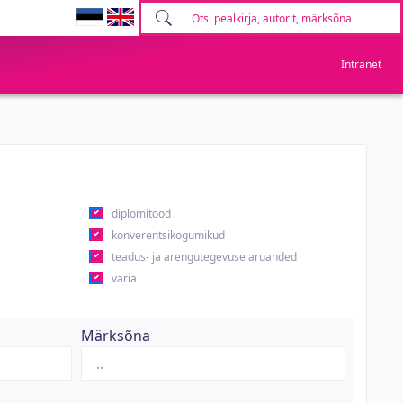
Intranet
diplomitööd
konverentsikogumikud
teadus- ja arengutegevuse aruanded
varia
Märksõna