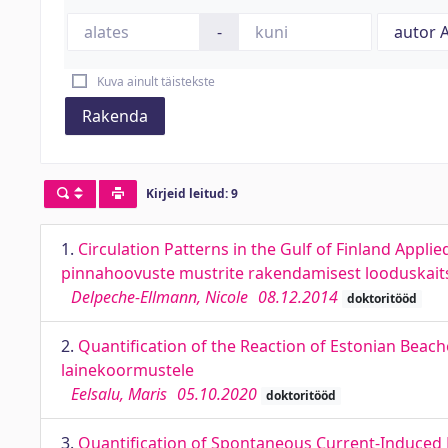
-
Kuva ainult täistekste
Rakenda
Kirjeid leitud: 9
1.
Circulation Patterns in the Gulf of Finland App
pinnahoovuste mustrite rakendamisest looduskait
Delpeche-Ellmann, Nicole
08.12.2014
doktoritööd
2.
Quantification of the Reaction of Estonian Beac
lainekoormustele
Eelsalu, Maris
05.10.2020
doktoritööd
3.
Quantification of Spontaneous Current-Induced 