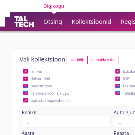
Digikogu
Otsing
Kollektsioonid
Regis
Vali kollektsioon
vali kõik
eemalda valik
artiklid
bakala
doktoritööd
IOP
magistritööd
raamat
Tehnikaülikooli ajalugu
Tehnika
õpikud ja õppevahendid
Pealkiri
Autor/ju
Aasta
Reasta