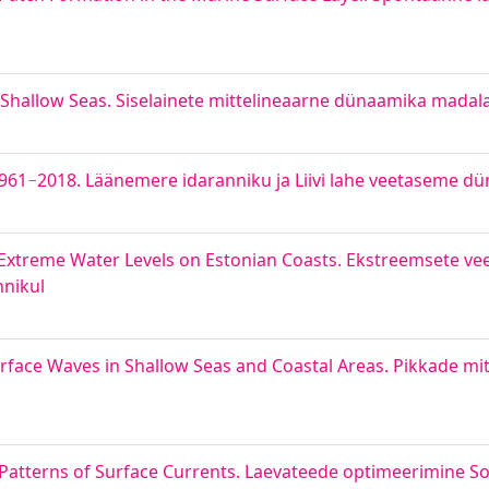
 Shallow Seas. Siselainete mittelineaarne dünaamika madal
 1961−2018. Läänemere idaranniku ja Liivi lahe veetaseme 
Extreme Water Levels on Estonian Coasts. Ekstreemsete v
nnikul
rface Waves in Shallow Seas and Coastal Areas. Pikkade mit
g Patterns of Surface Currents. Laevateede optimeerimine S