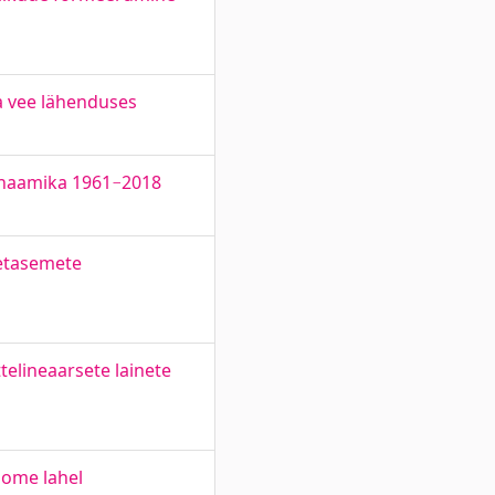
a vee lähenduses
dünaamika 1961−2018
eetasemete
telineaarsete lainete
oome lahel