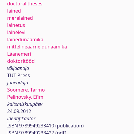
doctoral theses
lained
merelained
lainetus
lainelevi
lainedünaamika
mittelineaarne dünaamika
Läänemeri
doktoritööd
väljaandja
TUT Press
juhendaja
Soomere, Tarmo
Pelinovsky, Efim
kaitsmiskuupäev
24.09.2012
identifikaator
ISBN 9789949233410 (publication)
ISBN 9789949233427 (pdf)