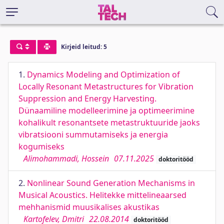
Kirjeid leitud: 5
1.
Dynamics Modeling and Optimization of
Locally Resonant Metastructures for Vibration
Suppression and Energy Harvesting.
Dünaamiline modelleerimine ja optimeerimine
kohalikult resonantsete metastruktuuride jaoks
vibratsiooni summutamiseks ja energia
kogumiseks
Alimohammadi, Hossein
07.11.2025
doktoritööd
2.
Nonlinear Sound Generation Mechanisms in
Musical Acoustics. Helitekke mittelineaarsed
mehhanismid muusikalises akustikas
Kartofelev, Dmitri
22.08.2014
doktoritööd