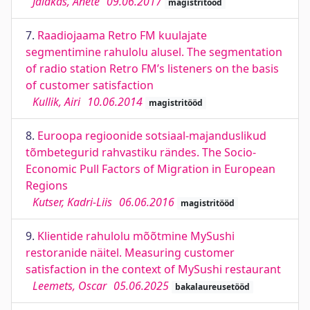
Jalakas, Anete
09.06.2017
magistritööd
7.
Raadiojaama Retro FM kuulajate
segmentimine rahulolu alusel. The segmentation
of radio station Retro FM’s listeners on the basis
of customer satisfaction
Kullik, Airi
10.06.2014
magistritööd
8.
Euroopa regioonide sotsiaal-majanduslikud
tõmbetegurid rahvastiku rändes. The Socio-
Economic Pull Factors of Migration in European
Regions
Kutser, Kadri-Liis
06.06.2016
magistritööd
9.
Klientide rahulolu mõõtmine MySushi
restoranide näitel. Measuring customer
satisfaction in the context of MySushi restaurant
Leemets, Oscar
05.06.2025
bakalaureusetööd