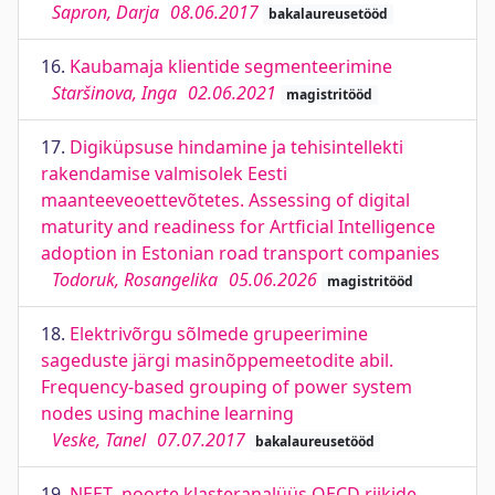
Sapron, Darja
08.06.2017
bakalaureusetööd
16.
Kaubamaja klientide segmenteerimine
Staršinova, Inga
02.06.2021
magistritööd
17.
Digiküpsuse hindamine ja tehisintellekti
rakendamise valmisolek Eesti
maanteeveoettevõtetes. Assessing of digital
maturity and readiness for Artficial Intelligence
adoption in Estonian road transport companies
Todoruk, Rosangelika
05.06.2026
magistritööd
18.
Elektrivõrgu sõlmede grupeerimine
sageduste järgi masinõppemeetodite abil.
Frequency-based grouping of power system
nodes using machine learning
Veske, Tanel
07.07.2017
bakalaureusetööd
19.
NEET- noorte klasteranalüüs OECD riikide