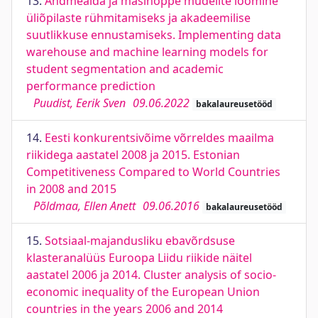
13.
Andmeaida ja masinõppe mudelite loomine
üliõpilaste rühmitamiseks ja akadeemilise
suutlikkuse ennustamiseks. Implementing data
warehouse and machine learning models for
student segmentation and academic
performance prediction
Puudist, Eerik Sven
09.06.2022
bakalaureusetööd
14.
Eesti konkurentsivõime võrreldes maailma
riikidega aastatel 2008 ja 2015. Estonian
Competitiveness Compared to World Countries
in 2008 and 2015
Põldmaa, Ellen Anett
09.06.2016
bakalaureusetööd
15.
Sotsiaal-majandusliku ebavõrdsuse
klasteranalüüs Euroopa Liidu riikide näitel
aastatel 2006 ja 2014. Cluster analysis of socio-
economic inequality of the European Union
countries in the years 2006 and 2014