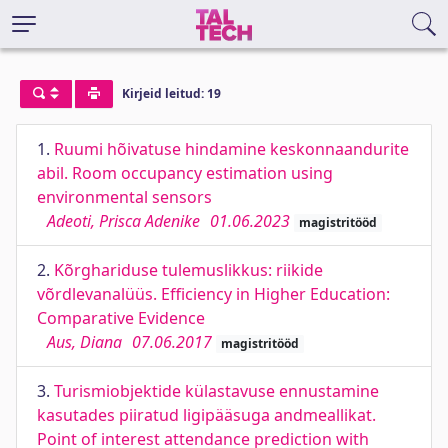
Kirjeid leitud: 19
1.
Ruumi hõivatuse hindamine keskonnaandurite
abil. Room occupancy estimation using
environmental sensors
Adeoti, Prisca Adenike
01.06.2023
magistritööd
2.
Kõrghariduse tulemuslikkus: riikide
võrdlevanalüüs. Efficiency in Higher Education:
Comparative Evidence
Aus, Diana
07.06.2017
magistritööd
3.
Turismiobjektide külastavuse ennustamine
kasutades piiratud ligipääsuga andmeallikat.
Point of interest attendance prediction with