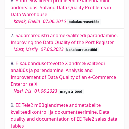
6.
Andmekvaliteedi probleemide lahendamine
andmeaidas. Solving Data Quality Problems in
Data Warehouse
Kavak, Enelin
07.06.2016
bakalaureusetööd
7.
Sadamaregistri andmekvaliteedi parandamine.
Improving the Data Quality of the Port Register
Must, Merily
07.06.2023
bakalaureusetööd
8.
E-kaubandusettevõtte X andmekvaliteedi
analüüs ja parendamine. Analysis and
Improvement of Data Quality of an e-Commerce
Enterprise X
Nael, Iris
01.06.2023
magistritööd
9.
EE Tele2 müügiandmete andmetabelite
kvaliteedikontroll ja dokumenteerimine. Data
quality and documentation of EE Tele2 sales data
tables