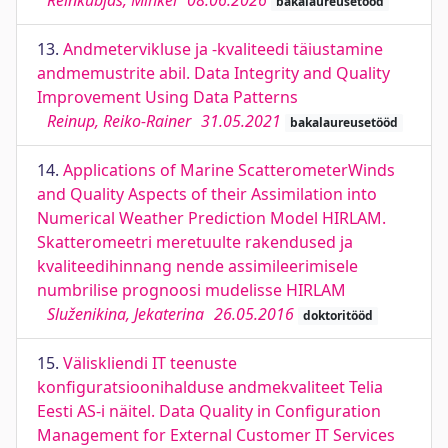
Reinkubjas, Mihkel
08.06.2026
bakalaureusetööd
13.
Andmetervikluse ja -kvaliteedi täiustamine
andmemustrite abil. Data Integrity and Quality
Improvement Using Data Patterns
Reinup, Reiko-Rainer
31.05.2021
bakalaureusetööd
14.
Applications of Marine ScatterometerWinds
and Quality Aspects of their Assimilation into
Numerical Weather Prediction Model HIRLAM.
Skatteromeetri meretuulte rakendused ja
kvaliteedihinnang nende assimileerimisele
numbrilise prognoosi mudelisse HIRLAM
Služenikina, Jekaterina
26.05.2016
doktoritööd
15.
Väliskliendi IT teenuste
konfiguratsioonihalduse andmekvaliteet Telia
Eesti AS-i näitel. Data Quality in Configuration
Management for External Customer IT Services