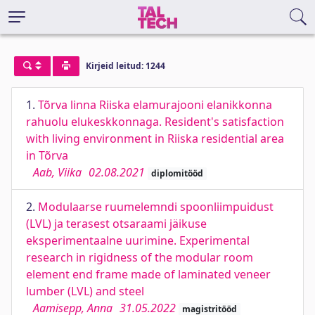
Kirjeid leitud: 1244
1.
Tõrva linna Riiska elamurajooni elanikkonna
rahuolu elukeskkonnaga. Resident's satisfaction
with living environment in Riiska residential area
in Tõrva
Aab, Viika
02.08.2021
diplomitööd
2.
Modulaarse ruumelemndi spoonliimpuidust
(LVL) ja terasest otsaraami jäikuse
eksperimentaalne uurimine. Experimental
research in rigidness of the modular room
element end frame made of laminated veneer
lumber (LVL) and steel
Aamisepp, Anna
31.05.2022
magistritööd