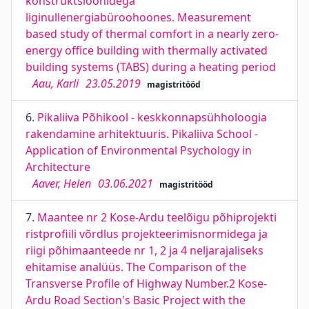
konstruktsioonidega
liginullenergiabüroohoones. Measurement
based study of thermal comfort in a nearly zero-
energy office building with thermally activated
building systems (TABS) during a heating period
Aau, Karli
23.05.2019
magistritööd
6.
Pikaliiva Põhikool - keskkonnapsühholoogia
rakendamine arhitektuuris. Pikaliiva School -
Application of Environmental Psychology in
Architecture
Aaver, Helen
03.06.2021
magistritööd
7.
Maantee nr 2 Kose-Ardu teelõigu põhiprojekti
ristprofiili võrdlus projekteerimisnormidega ja
riigi põhimaanteede nr 1, 2 ja 4 neljarajaliseks
ehitamise analüüs. The Comparison of the
Transverse Profile of Highway Number.2 Kose-
Ardu Road Section's Basic Project with the