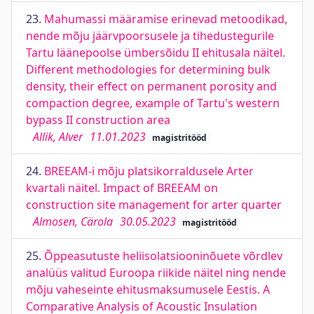
23.
Mahumassi määramise erinevad metoodikad,
nende mõju jäärvpoorsusele ja tihedustegurile
Tartu läänepoolse ümbersõidu II ehitusala näitel.
Different methodologies for determining bulk
density, their effect on permanent porosity and
compaction degree, example of Tartu's western
bypass II construction area
Allik, Alver
11.01.2023
magistritööd
24.
BREEAM-i mõju platsikorraldusele Arter
kvartali näitel. Impact of BREEAM on
construction site management for arter quarter
Almosen, Cärola
30.05.2023
magistritööd
25.
Õppeasutuste heliisolatsiooninõuete võrdlev
analüüs valitud Euroopa riikide näitel ning nende
mõju vaheseinte ehitusmaksumusele Eestis. A
Comparative Analysis of Acoustic Insulation