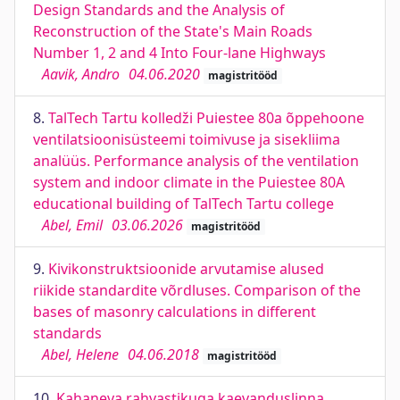
Design Standards and the Analysis of
Reconstruction of the State's Main Roads
Number 1, 2 and 4 Into Four-lane Highways
Aavik, Andro
04.06.2020
magistritööd
8.
TalTech Tartu kolledži Puiestee 80a õppehoone
ventilatsioonisüsteemi toimivuse ja sisekliima
analüüs. Performance analysis of the ventilation
system and indoor climate in the Puiestee 80A
educational building of TalTech Tartu college
Abel, Emil
03.06.2026
magistritööd
9.
Kivikonstruktsioonide arvutamise alused
riikide standardite võrdluses. Comparison of the
bases of masonry calculations in different
standards
Abel, Helene
04.06.2018
magistritööd
10.
Kahaneva rahvastikuga kaevanduslinna