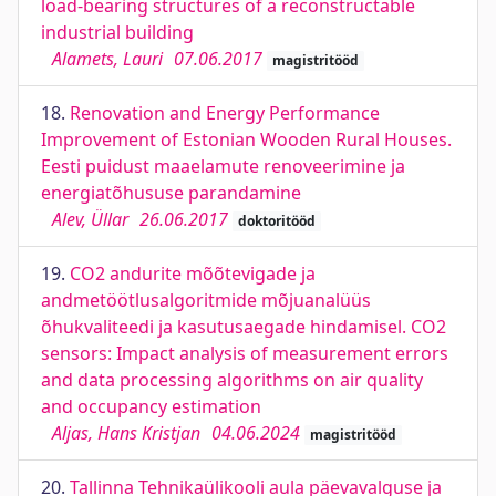
load-bearing structures of a reconstructable
industrial building
Alamets, Lauri
07.06.2017
magistritööd
18.
Renovation and Energy Performance
Improvement of Estonian Wooden Rural Houses.
Eesti puidust maaelamute renoveerimine ja
energiatõhususe parandamine
Alev, Üllar
26.06.2017
doktoritööd
19.
CO2 andurite mõõtevigade ja
andmetöötlusalgoritmide mõjuanalüüs
õhukvaliteedi ja kasutusaegade hindamisel. CO2
sensors: Impact analysis of measurement errors
and data processing algorithms on air quality
and occupancy estimation
Aljas, Hans Kristjan
04.06.2024
magistritööd
20.
Tallinna Tehnikaülikooli aula päevavalguse ja