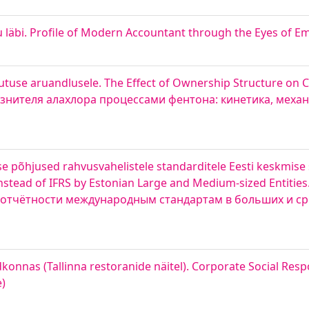
u läbi. Profile of Modern Accountant through the Eyes of E
tuse aruandlusele. The Effect of Ownership Structure on C
грязнителя алахлора процессами фентона: кинетика, меха
se põhjused rahvusvahelistele standarditele Eesti keskmise
Instead of IFRS by Estonian Large and Medium-sized Entiti
отчётности международным стандартам в больших и ср
konnas (Tallinna restoranide näitel). Corporate Social Resp
e)