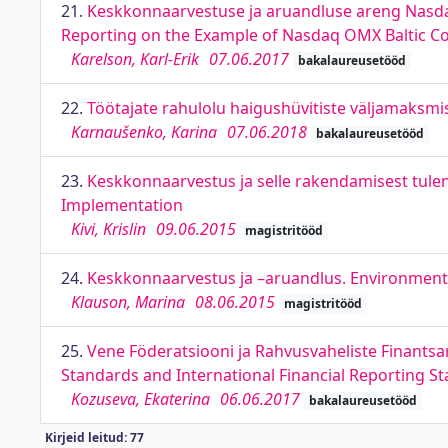
21.
Keskkonnaarvestuse ja aruandluse areng Nasda
Reporting on the Example of Nasdaq OMX Baltic 
Karelson, Karl-Erik
07.06.2017
bakalaureusetööd
22.
Töötajate rahulolu haigushüvitiste väljamaksmis
Karnaušenko, Karina
07.06.2018
bakalaureusetööd
23.
Keskkonnaarvestus ja selle rakendamisest tule
Implementation
Kivi, Krislin
09.06.2015
magistritööd
24.
Keskkonnaarvestus ja –aruandlus. Environment
Klauson, Marina
08.06.2015
magistritööd
25.
Vene Föderatsiooni ja Rahvusvaheliste Finants
Standards and International Financial Reporting S
Kozuseva, Ekaterina
06.06.2017
bakalaureusetööd
Kirjeid leitud: 77