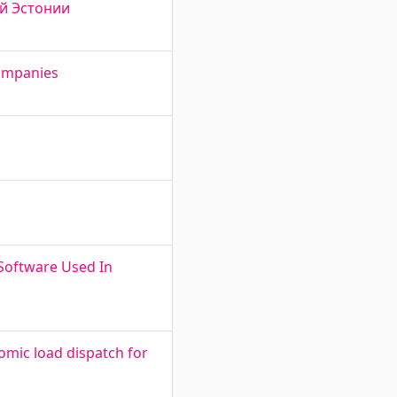
ий Эстонии
Companies
 Software Used In
omic load dispatch for