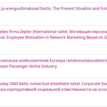
ja arenguvõimalused Eestis. The Present Situation and Fut
edes firma Zepter International näitel. Мотивация персон
l. Employee Motivation in Network Marketing Based on Ze
e vastutuse avalikustamisele Euroopa reisilennundussektori
pean Passenger Airline Industry
daq OMX Baltic noteeritud ettevõtete näitel. Corporate Soci
Оценка корпоративной социальной отвественности на осн