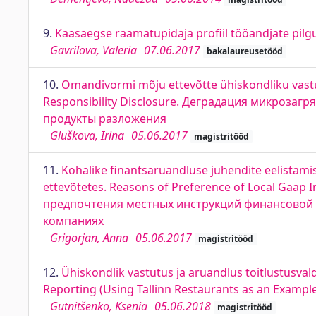
9.
Kaasaegse raamatupidaja profiil tööandjate pilg
Gavrilova, Valeria
07.06.2017
bakalaureusetööd
10.
Omandivormi mõju ettevõtte ühiskondliku vastu
Responsibility Disclosure. Деградация микроза
продукты разложения
Gluškova, Irina
05.06.2017
magistritööd
11.
Kohalike finantsaruandluse juhendite eelistami
ettevõtetes. Reasons of Preference of Local Gaap 
предпочтения местных инструкций финансовой 
компаниях
Grigorjan, Anna
05.06.2017
magistritööd
12.
Ühiskondlik vastutus ja aruandlus toitlustusvald
Reporting (Using Tallinn Restaurants as an Exampl
Gutnitšenko, Ksenia
05.06.2018
magistritööd