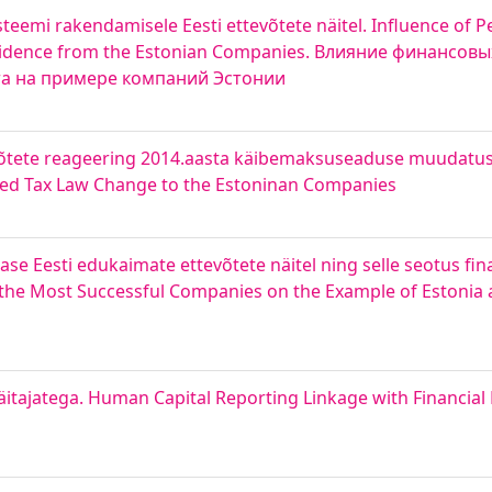
steemi rakendamisele Eesti ettevõtete näitel. Influence of 
vidence from the Estonian Companies. Влияние финансовы
а на примере компаний Эстонии
tevõtete reageering 2014.aasta käibemaksuseaduse muudatuse
dded Tax Law Change to the Estoninan Companies
tase Eesti edukaimate ettevõtete näitel ning selle seotus fi
f the Most Successful Companies on the Example of Estonia a
näitajatega. Human Capital Reporting Linkage with Financia