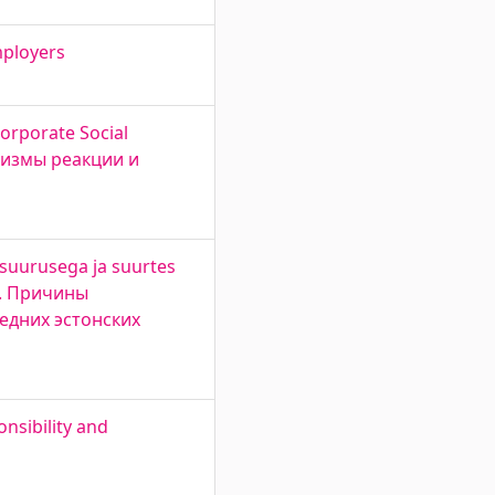
mployers
orporate Social
низмы реакции и
 suurusega ja suurtes
es. Причины
едних эстонских
onsibility and