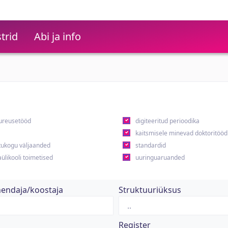
trid
Abi ja info
ureusetööd
digiteeritud perioodika
kaitsmisele minevad doktoritööd
ukogu väljaanded
standardid
ülikooli toimetised
uuringuaruanded
hendaja/koostaja
Struktuuriüksus
Register