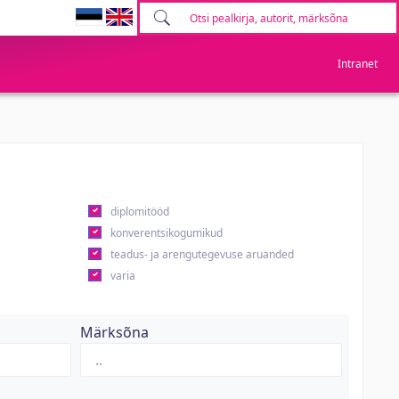
Intranet
diplomitööd
konverentsikogumikud
teadus- ja arengutegevuse aruanded
varia
Märksõna