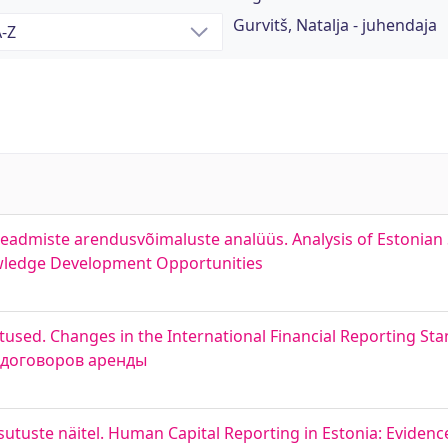
Gurvitš, Natalja - juhendaja
usteadmiste arendusvõimaluste analüüs. Analysis of Estonia
wledge Development Opportunities
sed. Changes in the International Financial Reporting Sta
 договоров аренды
iasutuste näitel. Human Capital Reporting in Estonia: Eviden