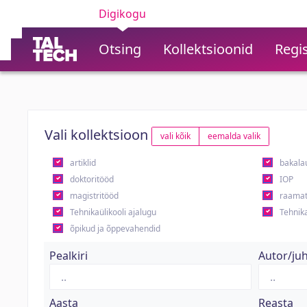
Digikogu
Otsing
Kollektsioonid
Regis
Vali kollektsioon
vali kõik
eemalda valik
artiklid
bakala
doktoritööd
IOP
magistritööd
raamat
Tehnikaülikooli ajalugu
Tehnika
õpikud ja õppevahendid
Pealkiri
Autor/ju
Aasta
Reasta