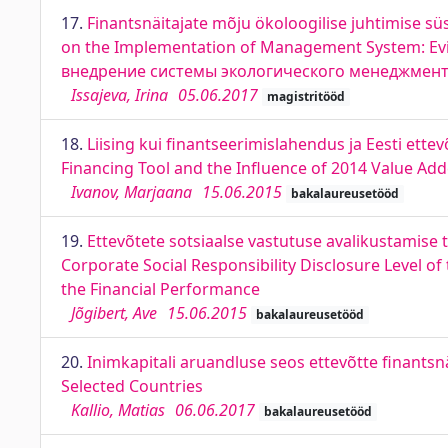
17.
Finantsnäitajate mõju ökoloogilise juhtimise sü
on the Implementation of Management System: E
внедрение системы экологического менеджмент
Issajeva, Irina
05.06.2017
magistritööd
18.
Liising kui finantseerimislahendus ja Eesti et
Financing Tool and the Influence of 2014 Value A
Ivanov, Marjaana
15.06.2015
bakalaureusetööd
19.
Ettevõtete sotsiaalse vastutuse avalikustamise 
Corporate Social Responsibility Disclosure Level o
the Financial Performance
Jõgibert, Ave
15.06.2015
bakalaureusetööd
20.
Inimkapitali aruandluse seos ettevõtte finants
Selected Countries
Kallio, Matias
06.06.2017
bakalaureusetööd