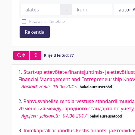
-
Kuva ainult täistekste
Rakenda
Kirjeid leitud: 77
1.
Start-up ettevõtete finantsjuhtimis- ja ettevõtl
Financial Management and Entrepreneurship Kno
Aaslaid, Helle
15.06.2015
bakalaureusetööd
2.
Rahvusvahelise rendiarvestuse standardi muudatu
Изменения международного стандарта по учету
Agejeva, Jelisaveta
07.06.2017
bakalaureusetööd
3.
Inimkapitali aruandlus Eestis finants- ja krediid