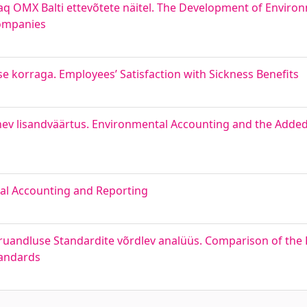
q OMX Balti ettevõtete näitel. The Development of Enviro
Companies
e korraga. Employees’ Satisfaction with Sickness Benefits
nev lisandväärtus. Environmental Accounting and the Added
al Accounting and Reporting
aruandluse Standardite võrdlev analüüs. Comparison of the
tandards