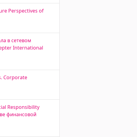
ure Perspectives of
ала в сетевом
pter International
s. Corporate
al Responsibility
ове финансовой