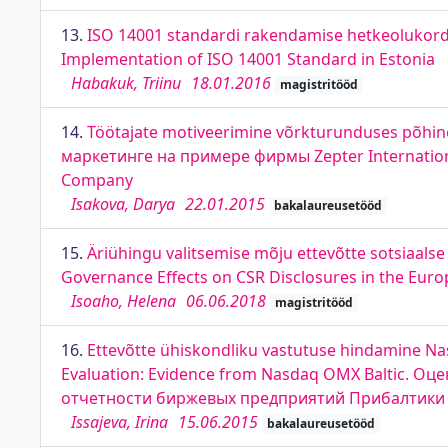
13.
ISO 14001 standardi rakendamise hetkeolukord 
Implementation of ISO 14001 Standard in Estonia
Habakuk, Triinu
18.01.2016
magistritööd
14.
Töötajate motiveerimine võrkturunduses põhin
маркетинге на примере фирмы Zepter Internationa
Company
Isakova, Darya
22.01.2015
bakalaureusetööd
15.
Äriühingu valitsemise mõju ettevõtte sotsiaals
Governance Effects on CSR Disclosures in the Euro
Isoaho, Helena
06.06.2018
magistritööd
16.
Ettevõtte ühiskondliku vastutuse hindamine Nas
Evaluation: Evidence from Nasdaq OMX Baltic. 
отчетности биржевых предприятий Прибалтики
Issajeva, Irina
15.06.2015
bakalaureusetööd