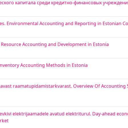
веческого капитала среди кредитно-финансовых учрежден
tes. Environmental Accounting and Reporting in Estonian 
n Resource Accounting and Development in Estonia
Inventory Accounting Methods in Estonia
tatavast raamatupidamistarkvarast. Overview Of Accounting
vkivi elektrijaamadele avatud elektriturul. Day-ahead econ
arket