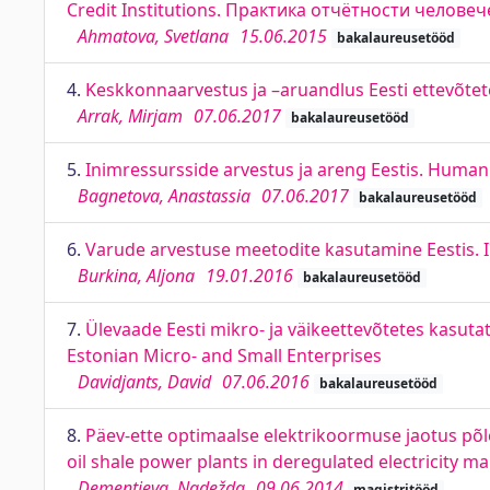
Credit Institutions. Практика отчётности чело
Ahmatova, Svetlana
15.06.2015
bakalaureusetööd
4.
Keskkonnaarvestus ja –aruandlus Eesti ettevõte
Arrak, Mirjam
07.06.2017
bakalaureusetööd
5.
Inimressursside arvestus ja areng Eestis. Huma
Bagnetova, Anastassia
07.06.2017
bakalaureusetööd
6.
Varude arvestuse meetodite kasutamine Eestis. 
Burkina, Aljona
19.01.2016
bakalaureusetööd
7.
Ülevaade Eesti mikro- ja väikeettevõtetes kasu
Estonian Micro- and Small Enterprises
Davidjants, David
07.06.2016
bakalaureusetööd
8.
Päev-ette optimaalse elektrikoormuse jaotus põle
oil shale power plants in deregulated electricity m
Dementjeva, Nadežda
09.06.2014
magistritööd