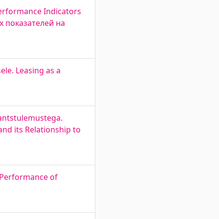
Performance Indicators
х показателей на
le. Leasing as a
nantstulemustega.
nd its Relationship to
l Performance of