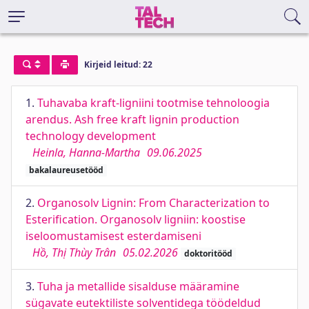
Kirjeid leitud: 22
1.
Tuhavaba kraft-ligniini tootmise tehnoloogia
arendus. Ash free kraft lignin production
technology development
Heinla, Hanna-Martha
09.06.2025
bakalaureusetööd
2.
Organosolv Lignin: From Characterization to
Esterification. Organosolv ligniin: koostise
iseloomustamisest esterdamiseni
Hồ, Thị Thùy Trân
05.02.2026
doktoritööd
3.
Tuha ja metallide sisalduse määramine
sügavate eutektiliste solventidega töödeldud