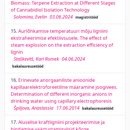
Biomass: Terpene Extraction at Different Stages
of Cannabidiol Isolation Technology
Solomina, Evelin
03.06.2024
magistritööd
15.
Aurlõhkamise temperatuuri mõju ligniini
ekstraheerimise efektiivsusele. The effect of
steam explosion on the extraction efficiency of
lignin
Staškevitš, Karl Romek
04.06.2024
bakalaureusetööd
16.
Erinevate anorgaaniliste anioonide
kapillaarelektroforeetiline määramine joogivees.
Determination of different inorganic anions in
drinking water using capillary electrophoresis
Špiljova, Anastassia
17.06.2014
bakalaureusetööd
17.
Aluselise kraftligniini projekteerimise ja
hindamise väärtustamisviisid kõrge