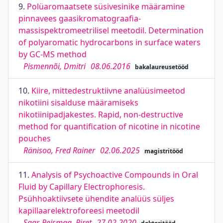
9.
Polüaromaatsete süsivesinike määramine
pinnavees gaasikromatograafia-
massispektromeetrilisel meetodil. Determination
of polyaromatic hydrocarbons in surface waters
by GC-MS method
Pismennõi, Dmitri
08.06.2016
bakalaureusetööd
10.
Kiire, mittedestruktiivne analüüsimeetod
nikotiini sisalduse määramiseks
nikotiinipadjakestes. Rapid, non-destructive
method for quantification of nicotine in nicotine
pouches
Ränisoo, Fred Rainer
02.06.2025
magistritööd
11.
Analysis of Psychoactive Compounds in Oral
Fluid by Capillary Electrophoresis.
Psühhoaktiivsete ühendite analüüs süljes
kapillaarelektroforeesi meetodil
Saar-Reismaa, Piret
27.02.2020