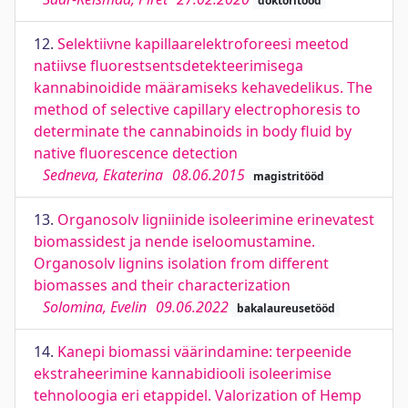
doktoritööd
12.
Selektiivne kapillaarelektroforeesi meetod
natiivse fluorestsentsdetekteerimisega
kannabinoidide määramiseks kehavedelikus. The
method of selective capillary electrophoresis to
determinate the cannabinoids in body fluid by
native fluorescence detection
Sedneva, Ekaterina
08.06.2015
magistritööd
13.
Organosolv ligniinide isoleerimine erinevatest
biomassidest ja nende iseloomustamine.
Organosolv lignins isolation from different
biomasses and their characterization
Solomina, Evelin
09.06.2022
bakalaureusetööd
14.
Kanepi biomassi väärindamine: terpeenide
ekstraheerimine kannabidiooli isoleerimise
tehnoloogia eri etappidel. Valorization of Hemp