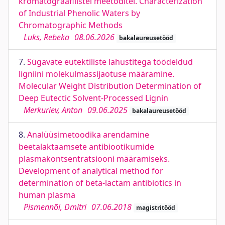
kromatograafilistel meetoditel. Characterization
of Industrial Phenolic Waters by
Chromatographic Methods
Luks, Rebeka
08.06.2026
bakalaureusetööd
7.
Sügavate eutektiliste lahustitega töödeldud
ligniini molekulmassijaotuse määramine.
Molecular Weight Distribution Determination of
Deep Eutectic Solvent-Processed Lignin
Merkuriev, Anton
09.06.2025
bakalaureusetööd
8.
Analüüsimetoodika arendamine
beetalaktaamsete antibiootikumide
plasmakontsentratsiooni määramiseks.
Development of analytical method for
determination of beta-lactam antibiotics in
human plasma
Pismennõi, Dmitri
07.06.2018
magistritööd