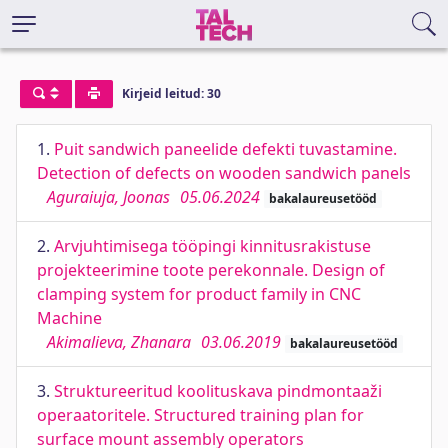
Kirjeid leitud: 30
1.
Puit sandwich paneelide defekti tuvastamine.
Detection of defects on wooden sandwich panels
Aguraiuja, Joonas
05.06.2024
bakalaureusetööd
2.
Arvjuhtimisega tööpingi kinnitusrakistuse
projekteerimine toote perekonnale. Design of
clamping system for product family in CNC
Machine
Akimalieva, Zhanara
03.06.2019
bakalaureusetööd
3.
Struktureeritud koolituskava pindmontaaži
operaatoritele. Structured training plan for
surface mount assembly operators