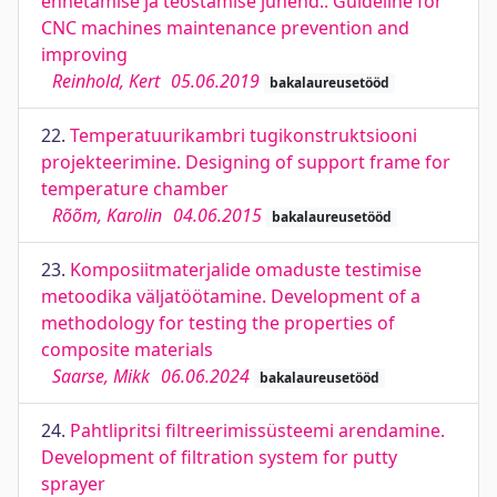
ennetamise ja teostamise juhend.. Guideline for
CNC machines maintenance prevention and
improving
Reinhold, Kert
05.06.2019
bakalaureusetööd
22.
Temperatuurikambri tugikonstruktsiooni
projekteerimine. Designing of support frame for
temperature chamber
Rõõm, Karolin
04.06.2015
bakalaureusetööd
23.
Komposiitmaterjalide omaduste testimise
metoodika väljatöötamine. Development of a
methodology for testing the properties of
composite materials
Saarse, Mikk
06.06.2024
bakalaureusetööd
24.
Pahtlipritsi filtreerimissüsteemi arendamine.
Development of filtration system for putty
sprayer