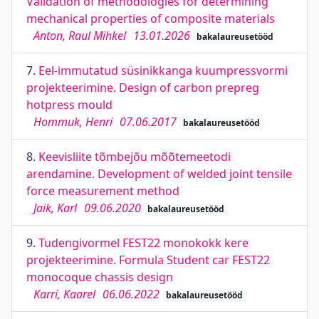
Validation of methodologies for determining
mechanical properties of composite materials
Anton, Raul Mihkel
13.01.2026
bakalaureusetööd
7.
Eel-immutatud süsinikkanga kuumpressvormi
projekteerimine. Design of carbon prepreg
hotpress mould
Hommuk, Henri
07.06.2017
bakalaureusetööd
8.
Keevisliite tõmbejõu mõõtemeetodi
arendamine. Development of welded joint tensile
force measurement method
Jaik, Karl
09.06.2020
bakalaureusetööd
9.
Tudengivormel FEST22 monokokk kere
projekteerimine. Formula Student car FEST22
monocoque chassis design
Karri, Kaarel
06.06.2022
bakalaureusetööd