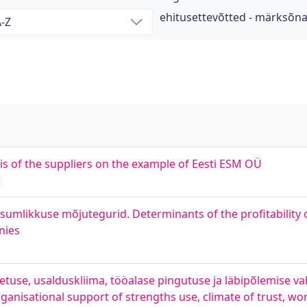
ehitusettevõtted - märksõn
sis of the suppliers on the example of Eesti ESM OÜ
asumlikkuse mõjutegurid. Determinants of the profitability o
nies
tuse, usalduskliima, tööalase pingutuse ja läbipõlemise va
anisational support of strengths use, climate of trust, wo