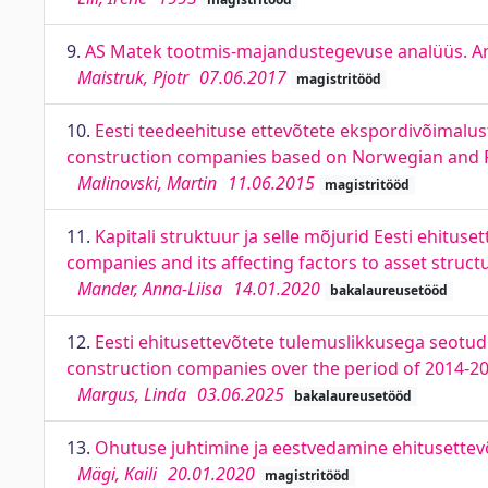
9.
AS Matek tootmis-majandustegevuse analüüs. Ana
Maistruk, Pjotr
07.06.2017
magistritööd
10.
Eesti teedeehituse ettevõtete ekspordivõimalust
construction companies based on Norwegian and F
Malinovski, Martin
11.06.2015
magistritööd
11.
Kapitali struktuur ja selle mõjurid Eesti ehituse
companies and its affecting factors to asset struct
Mander, Anna-Liisa
14.01.2020
bakalaureusetööd
12.
Eesti ehitusettevõtete tulemuslikkusega seotud
construction companies over the period of 2014-2
Margus, Linda
03.06.2025
bakalaureusetööd
13.
Ohutuse juhtimine ja eestvedamine ehitusettev
Mägi, Kaili
20.01.2020
magistritööd