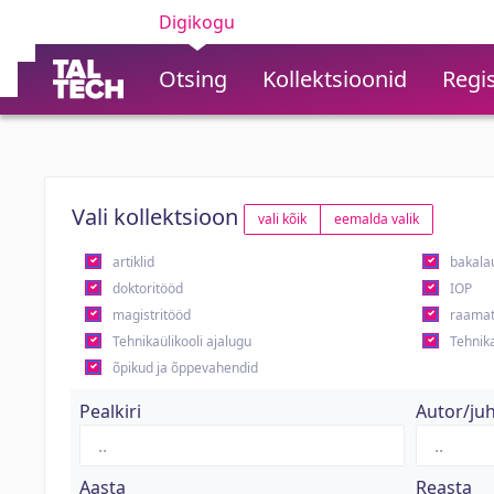
Digikogu
Otsing
Kollektsioonid
Regis
Vali kollektsioon
vali kõik
eemalda valik
artiklid
bakala
doktoritööd
IOP
magistritööd
raamat
Tehnikaülikooli ajalugu
Tehnika
õpikud ja õppevahendid
Pealkiri
Autor/ju
Aasta
Reasta