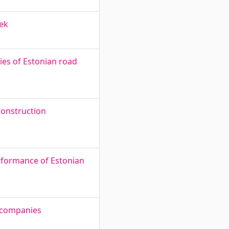
ek
ies of Estonian road
 construction
erformance of Estonian
n companies