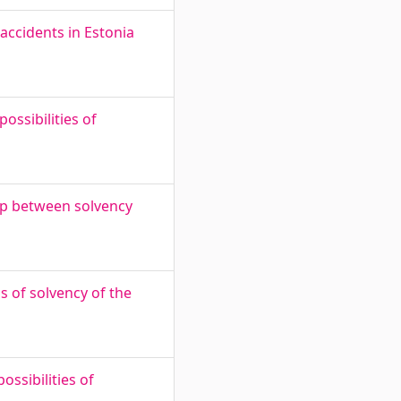
accidents in Estonia
ssibilities of
hip between solvency
 of solvency of the
sibilities of