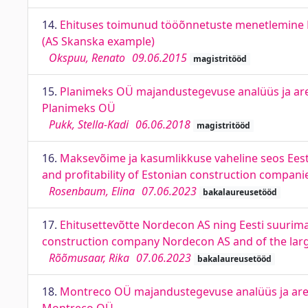
14.
Ehituses toimunud tööõnnetuste menetlemine Ees
(AS Skanska example)
Okspuu, Renato
09.06.2015
magistritööd
15.
Planimeks OÜ majandustegevuse analüüs ja are
Planimeks OÜ
Pukk, Stella-Kadi
06.06.2018
magistritööd
16.
Maksevõime ja kasumlikkuse vaheline seos Eesti
and profitability of Estonian construction compani
Rosenbaum, Elina
07.06.2023
bakalaureusetööd
17.
Ehitusettevõtte Nordecon AS ning Eesti suurima
construction company Nordecon AS and of the larg
Rõõmusaar, Rika
07.06.2023
bakalaureusetööd
18.
Montreco OÜ majandustegevuse analüüs ja aren