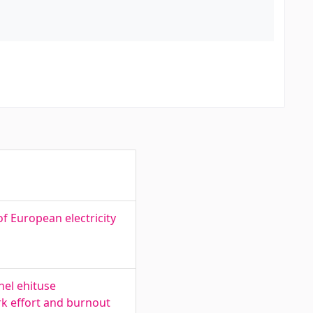
a
f European electricity
hel ehituse
rk effort and burnout