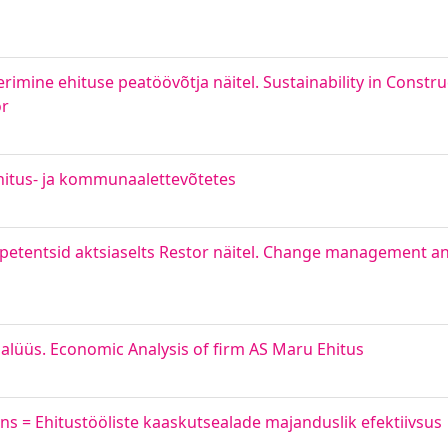
erimine ehituse peatöövõtja näitel. Sustainability in Const
or
ehitus- ja kommunaalettevõtetes
etentsid aktsiaselts Restor näitel. Change management an
alüüs. Economic Analysis of firm AS Maru Ehitus
ons = Ehitustööliste kaaskutsealade majanduslik efektiivsus