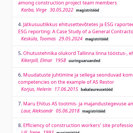
among construction project team members
Karba, Virge
30.05.2022
magistritööd
4.
Jätkusuutlikkus ehitusettevõtetes ja ESG raporte
ESG reporting: A Case Study of a General Contract
Kesküla, Toomas
29.05.2024
magistritööd
5.
Ohutustehnika olukord Tallinna linna tööstus-, 
Kikerpill, Elmar
1958
uuringuaruanded
6.
Muudatuste juhtimine ja sellega seonduvad komp
competencies on the example of AS Restor
Korjus, Helerin
17.06.2015
bakalaureusetööd
7.
Maru Ehitus AS tootmis- ja majandustegevuse an
Laur, Aleksandr
05.06.2018
magistritööd
8.
Efficiency of construction workers' site professi
Lill, Irene
1993
magistritööd