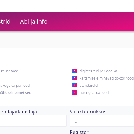
trid
Abi ja info
ureusetööd
digiteeritud perioodika
kaitsmisele minevad doktoritööd
ukogu väljaanded
standardid
ülikooli toimetised
uuringuaruanded
hendaja/koostaja
Struktuuriüksus
Register