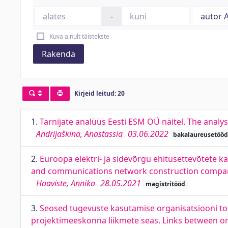
-
Kuva ainult täistekste
Rakenda
Kirjeid leitud: 20
1.
Tarnijate analüüs Eesti ESM OÜ näitel. The analy
Andrijaškina, Anastassia
03.06.2022
bakalaureusetööd
2.
Euroopa elektri- ja sidevõrgu ehitusettevõtete k
and communications network construction compa
Haaviste, Annika
28.05.2021
magistritööd
3.
Seosed tugevuste kasutamise organisatsiooni toe
projektimeeskonna liikmete seas. Links between org