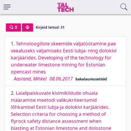
Kirjeid leitud: 31
1.
Tehnoloogiliste skeemide väljatöötamine pae
veealuseks väljamiseks Eesti lubja- ning dolokivi
karjäärides. Developing of the technology for
underwater limestone mining for Estonian
opencast mines
Aasrand, Mihkel
08.06.2017
bakalaureusetööd
2.
Laialipaiskuvate kivimikildude ohuala
määramise meetodi valikukriteeriumid
lõhkamisel Eesti lubja-ja dolokivi karjäärides.
Selection criteria for choosing a method of
flyrock safety distance assessment when
blasting at Estonian limestone and dolostone