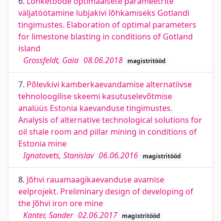
6.
Lõhketööde optimaalsete parameetrite
väljatöötamine lubjakivi lõhkamiseks Gotlandi
tingimustes. Elaboration of optimal parameters
for limestone blasting in conditions of Gotland
island
Grossfeldt, Gaia
08.06.2018
magistritööd
7.
Põlevkivi kamberkaevandamise alternatiivse
tehnoloogilise skeemi kasutuselevõtmise
analüüs Estonia kaevanduse tingimustes.
Analysis of alternative technological solutions for
oil shale room and pillar mining in conditions of
Estonia mine
Ignatovets, Stanislav
06.06.2016
magistritööd
8.
Jõhvi rauamaagikaevanduse avamise
eelprojekt. Preliminary design of developing of
the Jõhvi iron ore mine
Kanter, Sander
02.06.2017
magistritööd