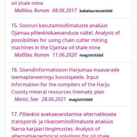
oil shale mine
Malõšev, Roman
08.06.2017
bakalaureusetööd
15.
Soonuri kasutamisvõimaluste analüüs
Ojamaa põlevkivikaevanduse näitel. Analysis of
possibilities for using chain cutter mining
machines in the Ojamaa oil shale mine
Malõšev, Roman
11.06.2020
magistritööd
16.
Sisendinformatsioon Harjumaa maavarade
teemaplaneeringu koostajatele. Input
information for the compilers of the Harju
County mineral resources thematic plan
Marist, Ivar
28.06.2021
magistritööd
17.
Põlevkivi avakaevandamise alternatiivsete
transpordi- ja rikastamisvõimaluste analüüs
Narva karjääri tingimustes. Analysis of
alternative technical solutions for oil shale