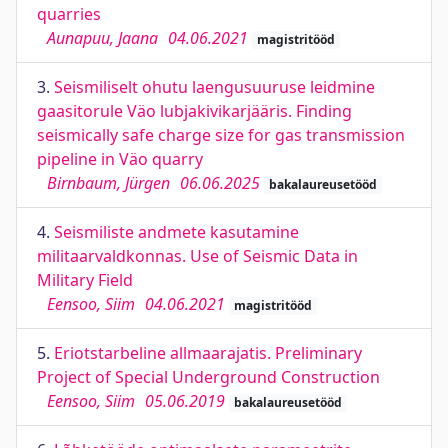
quarries
Aunapuu, Jaana
04.06.2021
magistritööd
3.
Seismiliselt ohutu laengusuuruse leidmine
gaasitorule Väo lubjakivikarjääris. Finding
seismically safe charge size for gas transmission
pipeline in Väo quarry
Birnbaum, Jürgen
06.06.2025
bakalaureusetööd
4.
Seismiliste andmete kasutamine
militaarvaldkonnas. Use of Seismic Data in
Military Field
Eensoo, Siim
04.06.2021
magistritööd
5.
Eriotstarbeline allmaarajatis. Preliminary
Project of Special Underground Construction
Eensoo, Siim
05.06.2019
bakalaureusetööd