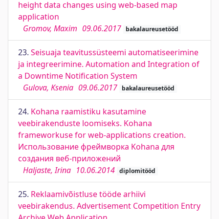
height data changes using web-based map
application
Gromov, Maxim
09.06.2017
bakalaureusetööd
23.
Seisuaja teavitussüsteemi automatiseerimine
ja integreerimine. Automation and Integration of
a Downtime Notification System
Gulova, Ksenia
09.06.2017
bakalaureusetööd
24.
Kohana raamistiku kasutamine
veebirakenduste loomiseks. Kohana
frameworkuse for web-applications creation.
Использование фреймворка Kohana для
создания веб-приложений
Haljaste, Irina
10.06.2014
diplomitööd
25.
Reklaamivõistluse tööde arhiivi
veebirakendus. Advertisement Competition Entry
Archive Web Application