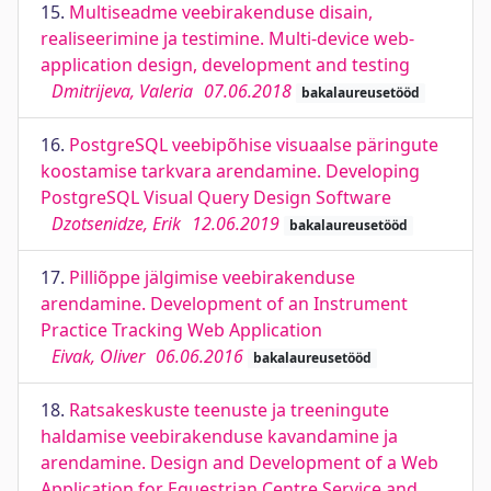
15.
Multiseadme veebirakenduse disain,
realiseerimine ja testimine. Multi-device web-
application design, development and testing
Dmitrijeva, Valeria
07.06.2018
bakalaureusetööd
16.
PostgreSQL veebipõhise visuaalse päringute
koostamise tarkvara arendamine. Developing
PostgreSQL Visual Query Design Software
Dzotsenidze, Erik
12.06.2019
bakalaureusetööd
17.
Pilliõppe jälgimise veebirakenduse
arendamine. Development of an Instrument
Practice Tracking Web Application
Eivak, Oliver
06.06.2016
bakalaureusetööd
18.
Ratsakeskuste teenuste ja treeningute
haldamise veebirakenduse kavandamine ja
arendamine. Design and Development of a Web
Application for Equestrian Centre Service and