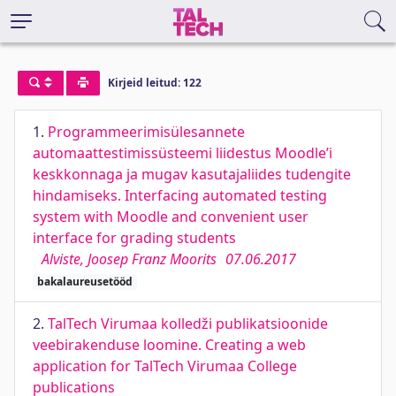
Kirjeid leitud: 122
1.
Programmeerimisülesannete
automaattestimissüsteemi liidestus Moodle’i
keskkonnaga ja mugav kasutajaliides tudengite
hindamiseks. Interfacing automated testing
system with Moodle and convenient user
interface for grading students
Alviste, Joosep Franz Moorits
07.06.2017
bakalaureusetööd
2.
TalTech Virumaa kolledži publikatsioonide
veebirakenduse loomine. Creating a web
application for TalTech Virumaa College
publications