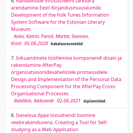
6.
Rahvaviiside infosüsteemi tarkvara
arendamine Eesti Kirjandusmuuseumile.
Development of the Folk Tunes Information
System Software for the Estonian Literary
Museum
Avloi, Katrin; Paroll, Martin; Seemen,
Kristi
05.06.2020
bakalaureusetööd
7.
Isikuandmete töötlemise komponendi disain ja
rakendamine AfterPay
organisatsioonidevahelistele protsessidele.
Design and Implementation of the Personal Data
Processing Component for the AfterPay Cross-
Organisational Processes
Babõkin, Aleksandr
02.06.2021
diplomitööd
8.
Iseseisva õppe töövahendi loomine
veebirakendusena. Creating a Tool for Self-
studying as a Web Application