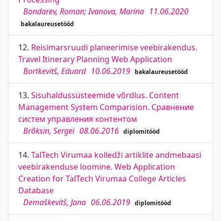
Bondarev, Roman; Ivanova, Marina
11.06.2020
bakalaureusetööd
12.
Reisimarsruudi planeerimise veebirakendus.
Travel Itinerary Planning Web Application
Bortkevitš, Eduard
10.06.2019
bakalaureusetööd
13.
Sisuhaldussüsteemide võrdlus. Content
Management System Comparision. Сравнение
систем управления контентом
Brõksin, Sergei
08.06.2016
diplomitööd
14.
TalTech Virumaa kolledži artiklite andmebaasi
veebirakenduse loomine. Web Application
Creation for TalTech Virumaa College Articles
Database
Demaškevitš, Jana
06.06.2019
diplomitööd