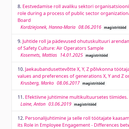
8.
Eestvedamise roll avaliku sektori organisatsiooni 
role during a process of public sector organizati
Board
Kordziejonek, Hanna-Maria
08.06.2016
magistritööd
9.
Juhtide roll ja pädevused ohutuskultuuri arenda
of Safety Culture: Air Operators Sample
Kosemets, Mattias
14.01.2025
magistritööd
10.
Jaekaubandusettevõtte X, Y, Z põlvkonna töötaja
values and preferences of generations X, Y and Z on
Krusberg, Marko
08.06.2017
magistritööd
11.
Efektiivne juhtimine multikultuursetes tiimides
Laine, Anton
03.06.2019
magistritööd
12.
Personalijuhtimine ja selle roll töötajate kaasa
its Role in Employee Engagement - Differences bet