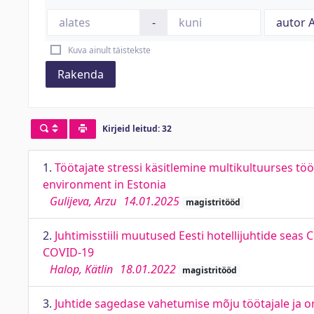
-
Kuva ainult täistekste
Rakenda
Kirjeid leitud: 32
1.
Töötajate stressi käsitlemine multikultuurses tö
environment in Estonia
Gulijeva, Arzu
14.01.2025
magistritööd
2.
Juhtimisstiili muutused Eesti hotellijuhtide sea
COVID-19
Halop, Kätlin
18.01.2022
magistritööd
3.
Juhtide sagedase vahetumise mõju töötajale ja o