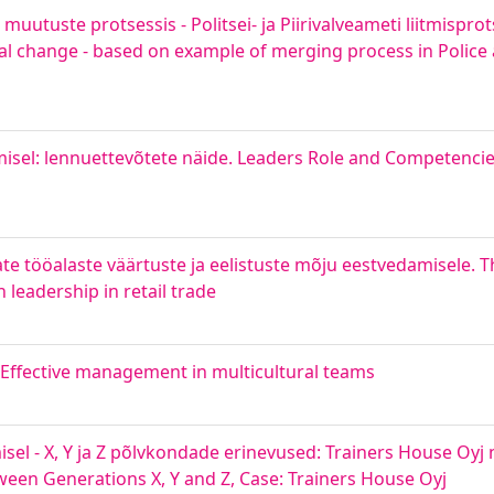
muutuste protsessis - Politsei- ja Piirivalveameti liitmisprot
onal change - based on example of merging process in Polic
misel: lennuettevõtete näide. Leaders Role and Competenci
te tööalaste väärtuste ja eelistuste mõju eestvedamisele. 
 leadership in retail trade
. Effective management in multicultural teams
misel - X, Y ja Z põlvkondade erinevused: Trainers House Oyj 
ween Generations X, Y and Z, Case: Trainers House Oyj