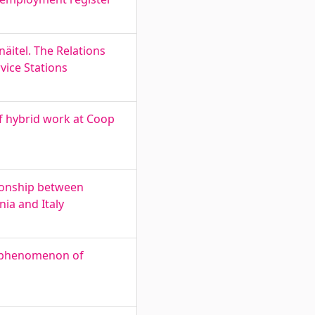
äitel. The Relations
vice Stations
of hybrid work at Coop
tionship between
ia and Italy
he phenomenon of