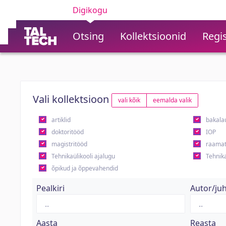
Digikogu
Otsing
Kollektsioonid
Regis
Vali kollektsioon
vali kõik
eemalda valik
artiklid
bakala
doktoritööd
IOP
magistritööd
raamat
Tehnikaülikooli ajalugu
Tehnika
õpikud ja õppevahendid
Pealkiri
Autor/ju
Aasta
Reasta