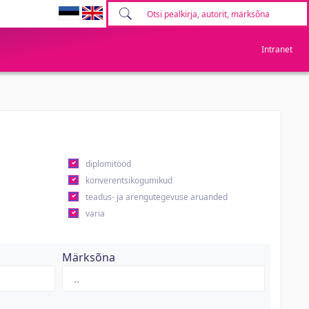
Intranet
diplomitööd
konverentsikogumikud
teadus- ja arengutegevuse aruanded
varia
Märksõna