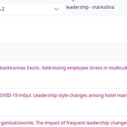
leadership - märksõna
ökeskkonnas Eestis. Addressing employee stress in multicul
s COVID-19 mõjul. Leadership style changes among hotel man
rganisatsioonile. The impact of frequent leadership chang