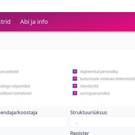
trid
Abi ja info
ureusetööd
digiteeritud perioodika
kaitsmisele minevad doktoritööd
ukogu väljaanded
standardid
ülikooli toimetised
uuringuaruanded
hendaja/koostaja
Struktuuriüksus
Register