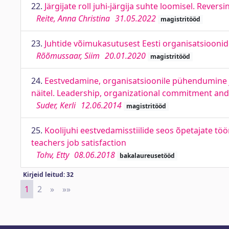
22.
Järgijate roll juhi-järgija suhte loomisel. Revers
Reite, Anna Christina
31.05.2022
magistritööd
23.
Juhtide võimukasutusest Eesti organisatsioonide
Rõõmussaar, Siim
20.01.2020
magistritööd
24.
Eestvedamine, organisatsioonile pühendumine j
näitel. Leadership, organizational commitment and 
Suder, Kerli
12.06.2014
magistritööd
25.
Koolijuhi eestvedamisstiilide seos õpetajate tö
teachers job satisfaction
Tohv, Etty
08.06.2018
bakalaureusetööd
Kirjeid leitud: 32
1
2
»
Next
»»
Last