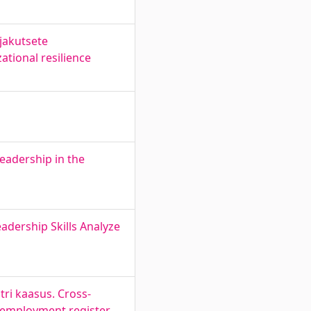
jakutsete
tional resilience
leadership in the
adership Skills Analyze
tri kaasus. Cross-
n employment register