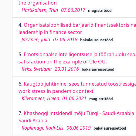
the organisation
Hartikainen, Triin
07.06.2017
magistritööd
4.
Organisatsioonilised barjäärid finantssektoris na
leadership in finance sector
Järvinen, Julia
07.06.2018
bakalaureusetööd
5.
Emotsionaalse intelligentsuse ja töörahulolu seo
satisfaction on the example of Üle OÜ.
Keks, Svetlana
20.01.2016
bakalaureusetööd
6.
Kaugtöö juhtimine: seos tunnetatud tööstressig
work stress in pandemic context
Kiivramees, Helen
01.06.2021
magistritööd
7.
Khashoggi intsidendi mõju Türgi - Saudi-Araabia 
Saudi Arabia
Koplimägi, Kadi-Liis
06.06.2019
bakalaureusetööd