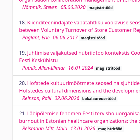
Nõmmik, Steven
05.06.2020
magistritööd
18.
Klienditeenindajate vabatahtliku voolavuse seos
between Voluntary Turnover of Store Customer Repre
Paglant, Erle
06.06.2017
magistritööd
19.
Juhtimise väljakutsed hübriidtöö kontekstis Coo
Eesti Keskühistu
Putnik, Allen-Illimar
16.01.2024
magistritööd
20.
Hofstede kultuurimõõtmete seosed naisjuhtide juh
Hofstedes cultural dimensions and the development 
Reinson, Raili
02.06.2026
bakalaureusetööd
21.
Läbipõlemise fenomen Eesti tervishoiuorganisa
burnout in Estonian healthcare organizations: the 
Reismann-Mitt, Maiu
13.01.2026
magistritööd