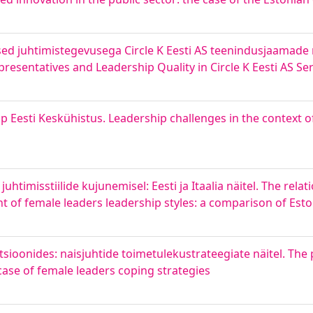
ed juhtimistegevusega Circle K Eesti AS teenindusjaamade n
sentatives and Leadership Quality in Circle K Eesti AS Ser
p Eesti Keskühistus. Leadership challenges in the context 
timisstiilide kujunemisel: Eesti ja Itaalia näitel. The rela
of female leaders leadership styles: a comparison of Eston
tsioonides: naisjuhtide toimetulekustrateegiate näitel. T
case of female leaders coping strategies