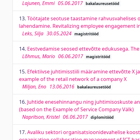
Lajunen, Emmi
05.06.2017
bakalaureusetööd
13.
Töötajate seotuse taastamine rahvusvahelises o
lahendamine. Revitalizing employee engagement in m
Leks, Silja
30.05.2024
magistritööd
14.
Eestvedamise seosed ettevõtte edukusega. The 
Lõhmus, Mario
06.06.2017
magistritööd
15.
Efektiivse juhtimisstiili määramine ettevõtte X j
example of the retail network of a company X
Miljan, Eno
13.06.2016
bakalaureusetööd
16.
Juhtide enesehinnangu ning juhtimisoskuste ana
(based on the Example of Service Company Välk)
Napritson, Kristel
06.06.2017
diplomitööd
17.
Avaliku sektori organisatsioonidevahelise koost
organisation collaboration management of ICT-base