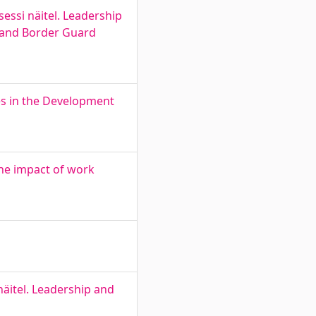
sessi näitel. Leadership
e and Border Guard
es in the Development
The impact of work
näitel. Leadership and