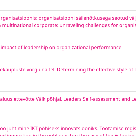
rganisatsioonis: organisatsiooni säilenõtkusega seotud väl
ultinational corporate: unraveling challenges for organiza
impact of leadership on organizational performance
aekaupluste võrgu näitel. Determining the effective style of 
lüüs ettevõtte Välk põhjal. Leaders Self-assessment and Le
öö juhtimine IKT põhiseks innovatsiooniks. Töötamise regis
d innovation in the public sector: the case of the Estonia