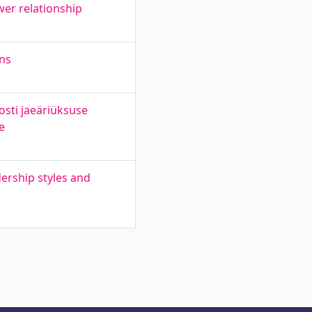
ower relationship
ons
sti jaeäriüksuse
e
dership styles and