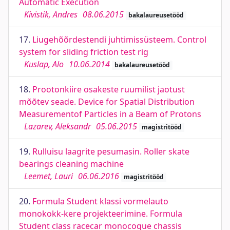
Automatic Execution
Kivistik, Andres
08.06.2015
bakalaureusetööd
17.
Liugehõõrdestendi juhtimissüsteem. Control
system for sliding friction test rig
Kuslap, Alo
10.06.2014
bakalaureusetööd
18.
Prootonkiire osakeste ruumilist jaotust
mõõtev seade. Device for Spatial Distribution
Measurementof Particles in a Beam of Protons
Lazarev, Aleksandr
05.06.2015
magistritööd
19.
Rulluisu laagrite pesumasin. Roller skate
bearings cleaning machine
Leemet, Lauri
06.06.2016
magistritööd
20.
Formula Student klassi vormelauto
monokokk-kere projekteerimine. Formula
Student class racecar monocoque chassis