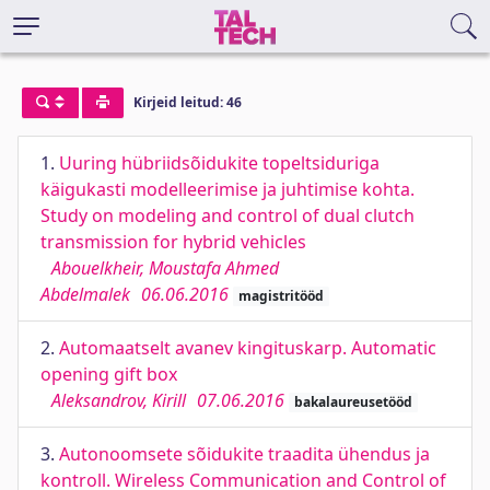
Kirjeid leitud: 46
1.
Uuring hübriidsõidukite topeltsiduriga
käigukasti modelleerimise ja juhtimise kohta.
Study on modeling and control of dual clutch
transmission for hybrid vehicles
Abouelkheir, Moustafa Ahmed
Abdelmalek
06.06.2016
magistritööd
2.
Automaatselt avanev kingituskarp. Automatic
opening gift box
Aleksandrov, Kirill
07.06.2016
bakalaureusetööd
3.
Autonoomsete sõidukite traadita ühendus ja
kontroll. Wireless Communication and Control of