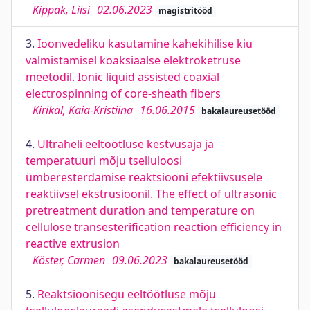
Kippak, Liisi
02.06.2023
magistritööd
3.
Ioonvedeliku kasutamine kahekihilise kiu
valmistamisel koaksiaalse elektroketruse
meetodil. Ionic liquid assisted coaxial
electrospinning of core-sheath fibers
Kirikal, Kaia-Kristiina
16.06.2015
bakalaureusetööd
4.
Ultraheli eeltöötluse kestvusaja ja
temperatuuri mõju tselluloosi
ümberesterdamise reaktsiooni efektiivsusele
reaktiivsel ekstrusioonil. The effect of ultrasonic
pretreatment duration and temperature on
cellulose transesterification reaction efficiency in
reactive extrusion
Köster, Carmen
09.06.2023
bakalaureusetööd
5.
Reaktsioonisegu eeltöötluse mõju