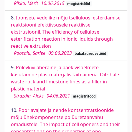
Rikko, Merit
10.06.2015
magistritööd
8.
Ioonsete vedelike mõju tselluloosi esterdamise
reaktsiooni efektiivsusele reaktiivsel
ekstrusioonil. The efficiency of cellulose
esterification reaction in ionic liquids through
reactive extrusion
Roosalu, Sarlee
09.06.2023
bakalaureusetööd
9.
Põlevkivi aheraine ja paekivisõelmete
kasutamine plastmaterjalis täiteainena. Oil shale
waste rock and limestone fines as a filler in
plastic material
Strazdin, Aleks
04.06.2021
magistritööd
10.
Pooriavajate ja nende kontsentratsioonide
mõju ühekomponentse polüuretaanvahu
omadustele. The impact of cell openers and their
concentrations on the properties of one