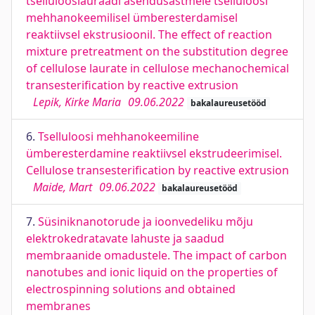
tsellulooslauraadi asendusastmele tselluloosi
mehhanokeemilisel ümberesterdamisel
reaktiivsel ekstrusioonil. The effect of reaction
mixture pretreatment on the substitution degree
of cellulose laurate in cellulose mechanochemical
transesterification by reactive extrusion
Lepik, Kirke Maria
09.06.2022
bakalaureusetööd
6.
Tselluloosi mehhanokeemiline
ümberesterdamine reaktiivsel ekstrudeerimisel.
Cellulose transesterification by reactive extrusion
Maide, Mart
09.06.2022
bakalaureusetööd
7.
Süsiniknanotorude ja ioonvedeliku mõju
elektrokedratavate lahuste ja saadud
membraanide omadustele. The impact of carbon
nanotubes and ionic liquid on the properties of
electrospinning solutions and obtained
membranes