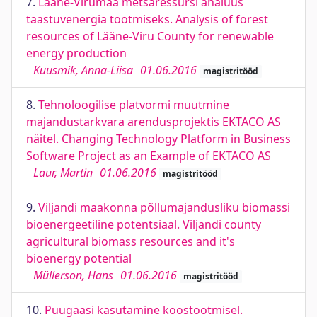
7.
Lääne-Virumaa metsaressursi analüüs
taastuvenergia tootmiseks. Analysis of forest
resources of Lääne-Viru County for renewable
energy production
Kuusmik, Anna-Liisa
01.06.2016
magistritööd
8.
Tehnoloogilise platvormi muutmine
majandustarkvara arendusprojektis EKTACO AS
näitel. Changing Technology Platform in Business
Software Project as an Example of EKTACO AS
Laur, Martin
01.06.2016
magistritööd
9.
Viljandi maakonna põllumajandusliku biomassi
bioenergeetiline potentsiaal. Viljandi county
agricultural biomass resources and it's
bioenergy potential
Müllerson, Hans
01.06.2016
magistritööd
10.
Puugaasi kasutamine koostootmisel.