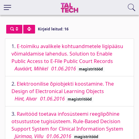
Kirjeid leitud: 16
1.
E-toimiku avalikele kohtuandmetele ligipääsu
võimaldamise lahendus. Solution to Enable
Public Access to E-File Public Court Records
Auväärt, Mihkel
01.06.2016
magistritööd
2.
Elektroonilise õpiobjekti koostamine. The
Design of Electronical Learning Objects
Hint, Alvar
01.06.2016
magistritööd
3.
Ravitööd toetava infosüsteemi reeglipõhine
otsustustoe tugisüsteem. Rule-Based Decision
Support System for Clinical Information System
Jürimaa, Villu
01.06.2016
magistritööd