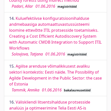
county forests using indirect method
Padari, Allar
01.06.2016
magistritööd
14.
Kuluefektiivse konfiguratsioonihalduse
andmebaasiga automaattuvastussüsteemi
loomine ettevõtte ITIL protsesside toetamiseks.
Creating a Cost Efficient Autodiscovery System
with Automatic CMDB Integration to Support ITIL
Workflows
Solovjova, Tatjana
01.06.2016
magistritööd
15.
Agiilse arenduse võimalikkusest avaliku
sektori kontekstis: Eesti näide. The Possibility of
Agilde Development in the Public Sector: the case
of Estonia
Tammik, Annika
01.06.2016
bakalaureusetööd
16.
Väliskliendi litsentsihalduse protsesside
analüüs ja optimeerimine Telia Eesti AS-is