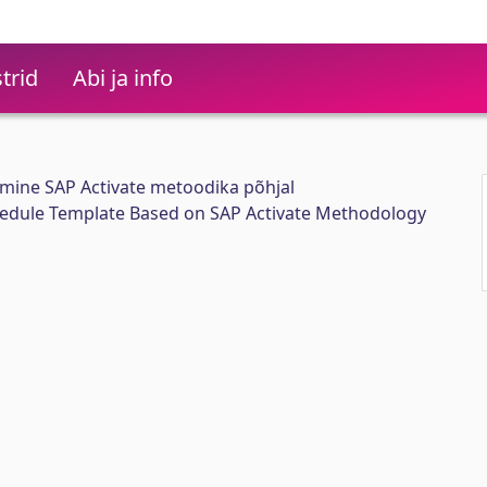
trid
Abi ja info
oomine SAP Activate metoodika põhjal
hedule Template Based on SAP Activate Methodology