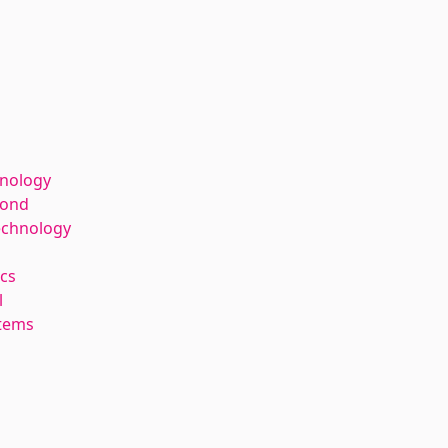
hnology
kond
echnology
cs
l
stems