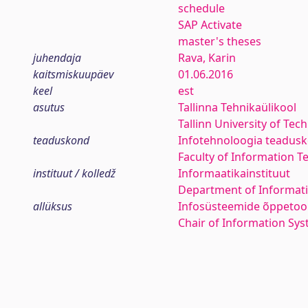
schedule
SAP Activate
master's theses
juhendaja
Rava, Karin
kaitsmiskuupäev
01.06.2016
keel
est
asutus
Tallinna Tehnikaülikool
Tallinn University of Tec
teaduskond
Infotehnoloogia teadus
Faculty of Information T
instituut / kolledž
Informaatikainstituut
Department of Informati
allüksus
Infosüsteemide õppetoo
Chair of Information Sy