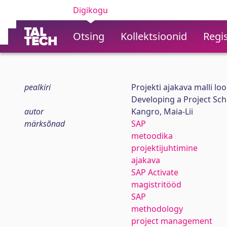
Digikogu
Otsing
Kollektsioonid
Regis
pealkiri
Projekti ajakava malli l
Developing a Project Sc
autor
Kangro, Maia-Lii
märksõnad
SAP
metoodika
projektijuhtimine
ajakava
SAP Activate
magistritööd
SAP
methodology
project management