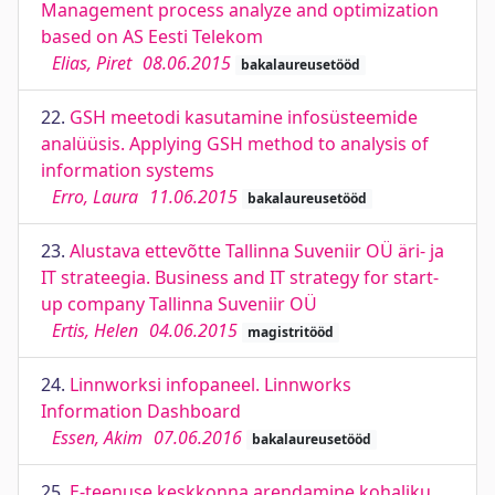
Management process analyze and optimization
based on AS Eesti Telekom
Elias, Piret
08.06.2015
bakalaureusetööd
22.
GSH meetodi kasutamine infosüsteemide
analüüsis. Applying GSH method to analysis of
information systems
Erro, Laura
11.06.2015
bakalaureusetööd
23.
Alustava ettevõtte Tallinna Suveniir OÜ äri- ja
IT strateegia. Business and IT strategy for start-
up company Tallinna Suveniir OÜ
Ertis, Helen
04.06.2015
magistritööd
24.
Linnworksi infopaneel. Linnworks
Information Dashboard
Essen, Akim
07.06.2016
bakalaureusetööd
25.
E-teenuse keskkonna arendamine kohaliku