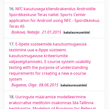
16.
NFC kasutusega kliendirakendus Androidile
Spordikeskuse Teras näitel. Sports Center
application for Android using NFC - Spordikeskus
Teras AS
Boikova, Natalja
21.01.2015
bakalaureusetööd
17.
E-õpete süsteemide kasutusmugavuse
testimine uue e-õppe süsteemi
kasutusmugavuse kriteeriumite
väljaselgitamiseks. E-course system usability
testing with the purpose of understanding
requirements for creating a new e-course
system
Bugaeva, Olga
08.06.2015
bakalaureusetööd
18.
Uuringute määramise modelleerimine
erakorralise meditsiini osakonnas Ida-Tallinna
keskhaiglas. Modeling of Provision for Referral