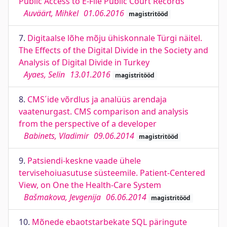
Public Access to E-File Public Court Records
Auväärt, Mihkel
01.06.2016
magistritööd
7.
Digitaalse lõhe mõju ühiskonnale Türgi näitel.
The Effects of the Digital Divide in the Society and
Analysis of Digital Divide in Turkey
Ayaes, Selin
13.01.2016
magistritööd
8.
CMS´ide võrdlus ja analüüs arendaja
vaatenurgast. CMS comparison and analysis
from the perspective of a developer
Babinets, Vladimir
09.06.2014
magistritööd
9.
Patsiendi-keskne vaade ühele
tervisehoiuasutuse süsteemile. Patient-Centered
View, on One the Health-Care System
Bašmakova, Jevgenija
06.06.2014
magistritööd
10.
Mõnede ebaotstarbekate SQL päringute