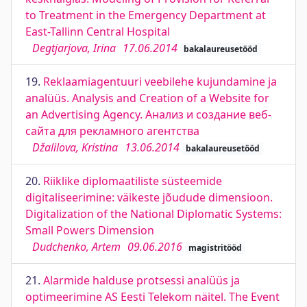
to Treatment in the Emergency Department at
East-Tallinn Central Hospital
Degtjarjova, Irina
17.06.2014
bakalaureusetööd
19.
Reklaamiagentuuri veebilehe kujundamine ja
analüüs. Analysis and Creation of a Website for
an Advertising Agency. Анализ и создание веб-
сайта для рекламного агентства
Džalilova, Kristina
13.06.2014
bakalaureusetööd
20.
Riiklike diplomaatiliste süsteemide
digitaliseerimine: väikeste jõudude dimensioon.
Digitalization of the National Diplomatic Systems:
Small Powers Dimension
Dudchenko, Artem
09.06.2016
magistritööd
21.
Alarmide halduse protsessi analüüs ja
optimeerimine AS Eesti Telekom näitel. The Event