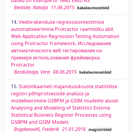
based on Example of Tele2 Eesti AS.
Bentsler, Natalja
11.06.2015
bakalaureusetööd
14.
Veebirakenduse regressioontestimise
automatiseerimine Protractor raamistiku abil.
Web Application Regression Testing Automation
using Protractor Framework. Исследование
автоматического веб тестирования на
примере использования фреймворка
Protraсtor
Bezdušnaja, Vera
08.06.2015
bakalaureusetööd
15.
Statistikaameti majandusüksuste statistilise
registri põhiprotsesside analüüs ja
modelleerimine GSBPM ja GSIM mudelite alusel.
Analysing and Modeling of Statistics Estonia
Statistical Business Register Processes using
GSBPM and GSIM Models
Bogdanovitš, Frederik
21.01.2016
magistritööd