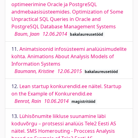
optimeerimine Oracle ja PostgreSQL
andmebaasisüsteemides. Optimization of Some
Unpractical SQL Queries in Oracle and
PostgreSQL Database Management Systems
Baum, Jaan
12.06.2014
bakalaureusetööd
11.
Animatsioonid infosüsteemi analüüsimudelite
kohta. Animations About Analysis Models of
Information Systems
Baumann, Kristine
12.06.2015
bakalaureusetööd
12.
Lean startup konkurendid.ee näitel. Startup
on the Example of Konkurendid.ee
Benrot, Rain
10.06.2014
magistritööd
13.
Lühisõnumite liikluse suunamine läbi
koduvõrgu – protsessi analüüs Tele2 Eesti AS
näitel. SMS Homerouting - Proccess Analysis