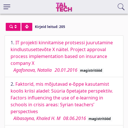
Kirjeid leitud: 205
1.
IT projekti kinnitamise protsessi juurutamine
kindlustusettevõte X näitel. Project approval
process implementation based on insurance
company X
Agafonova, Natalia
20.01.2016
magistritööd
2.
Faktorid, mis mõjutavad e-õppe kasutamist
koolis kriisi aladel: Süüria õpetajate perspektiiv.
Factors influencing the use of e-learning in
schools in crisis areas: Syrian teachers’
perspectives
Albasayna, Khaled H. M
08.06.2016
magistritööd