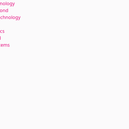
hnology
kond
echnology
cs
l
stems