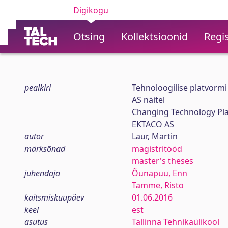
Digikogu
Otsing
Kollektsioonid
Regis
pealkiri
Tehnoloogilise platvor
AS näitel
Changing Technology Pla
EKTACO AS
autor
Laur, Martin
märksõnad
magistritööd
master's theses
juhendaja
Õunapuu, Enn
Tamme, Risto
kaitsmiskuupäev
01.06.2016
keel
est
asutus
Tallinna Tehnikaülikool