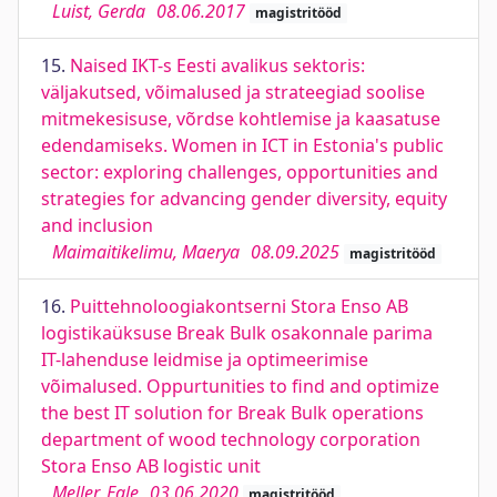
Luist, Gerda
08.06.2017
magistritööd
15.
Naised IKT-s Eesti avalikus sektoris:
väljakutsed, võimalused ja strateegiad soolise
mitmekesisuse, võrdse kohtlemise ja kaasatuse
edendamiseks. Women in ICT in Estonia's public
sector: exploring challenges, opportunities and
strategies for advancing gender diversity, equity
and inclusion
Maimaitikelimu, Maerya
08.09.2025
magistritööd
16.
Puittehnoloogiakontserni Stora Enso AB
logistikaüksuse Break Bulk osakonnale parima
IT-lahenduse leidmise ja optimeerimise
võimalused. Oppurtunities to find and optimize
the best IT solution for Break Bulk operations
department of wood technology corporation
Stora Enso AB logistic unit
Meller, Egle
03.06.2020
magistritööd