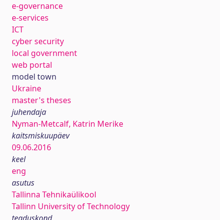
e-governance
e-services
ICT
cyber security
local government
web portal
model town
Ukraine
master's theses
juhendaja
Nyman-Metcalf, Katrin Merike
kaitsmiskuupäev
09.06.2016
keel
eng
asutus
Tallinna Tehnikaülikool
Tallinn University of Technology
teaduskond