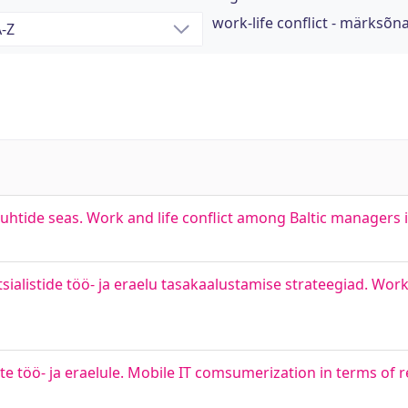
work-life conflict - märksõn
juhtide seas. Work and life conflict among Baltic managers
listide töö- ja eraelu tasakaalustamise strateegiad. Work-
e töö- ja eraelule. Mobile IT comsumerization in terms of r