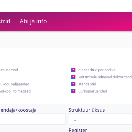
trid
Abi ja info
ureusetööd
digiteeritud perioodika
kaitsmisele minevad doktoritööd
ukogu väljaanded
standardid
ülikooli toimetised
uuringuaruanded
hendaja/koostaja
Struktuuriüksus
Register