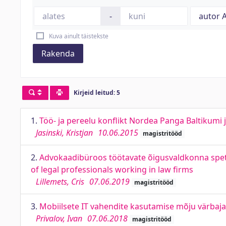
-
Kuva ainult täistekste
Rakenda
Kirjeid leitud: 5
1.
Töö- ja pereelu konflikt Nordea Panga Baltikumi 
Jasinski, Kristjan
10.06.2015
magistritööd
2.
Advokaadibüroos töötavate õigusvaldkonna spetsia
of legal professionals working in law firms
Lillemets, Cris
07.06.2019
magistritööd
3.
Mobiilsete IT vahendite kasutamise mõju värbajat
Privalov, Ivan
07.06.2018
magistritööd