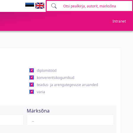
Intranet
diplomitööd
konverentsikogumikud
teadus- ja arengutegevuse aruanded
varia
Märksõna