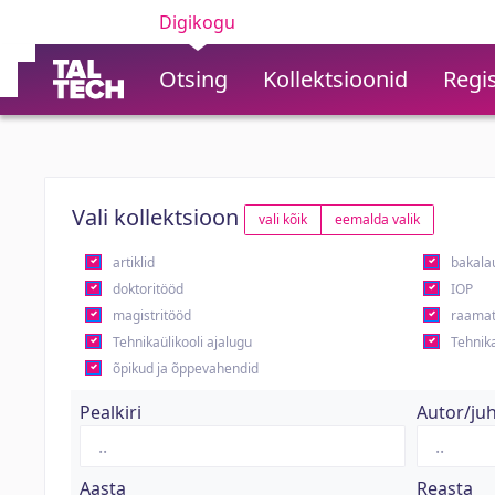
Digikogu
Otsing
Kollektsioonid
Regis
Vali kollektsioon
vali kõik
eemalda valik
artiklid
bakala
doktoritööd
IOP
magistritööd
raamat
Tehnikaülikooli ajalugu
Tehnika
õpikud ja õppevahendid
Pealkiri
Autor/ju
Aasta
Reasta