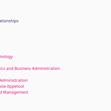
tionships
hnology
ics and Business Administration
Administration
mise õppetool
and Management