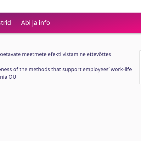
trid
Abi ja info
 toetavate meetmete efektiivistamine ettevõttes
eness of the methods that support employees’ work-life
onia OÜ
d