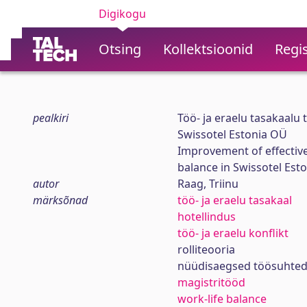
Digikogu
Otsing
Kollektsioonid
Regis
pealkiri
Töö- ja eraelu tasakaalu
Swissotel Estonia OÜ
Improvement of effectiv
balance in Swissotel Est
autor
Raag, Triinu
märksõnad
töö- ja eraelu tasakaal
hotellindus
töö- ja eraelu konflikt
rolliteooria
nüüdisaegsed töösuhte
magistritööd
work-life balance