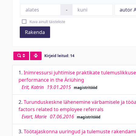
-
Kuva ainult täistekste
Rakenda
Kirjeid leitud: 14
1.
Inimressursi juhtimise praktikate tulemuslikk
performance in the Äriühing
Erit, Katrin
19.01.2015
magistritööd
2.
Turunduskeskne lähenemine värbamisele ja tööa
factors related to employee referrals
Evart, Marie
07.06.2016
magistritööd
3.
Töötajaskonna uuringud ja tulemuste rakendamin