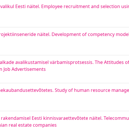
alikul Eesti näitel. Employee recruitment and selection us
jektiinseneride näitel. Development of competency model 
palkade avalikustamisel värbamisprotsessis. The Attitudes 
in Job Advertisements
i jaekaubandusettevõtetes. Study of human resource manage
akendamisel Eesti kinnisvaraettevõtete näitel. Telecommut
ian real estate companies