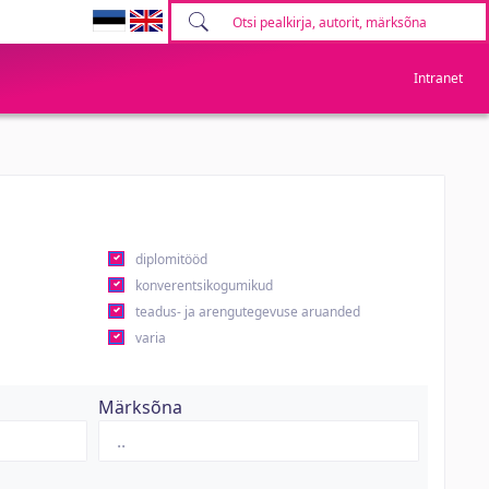
Intranet
diplomitööd
konverentsikogumikud
teadus- ja arengutegevuse aruanded
varia
Märksõna