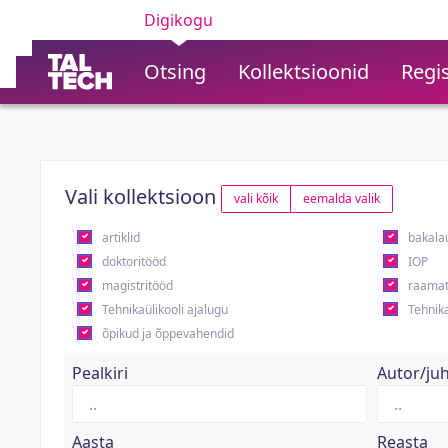
Digikogu
Otsing
Kollektsioonid
Regis
Vali kollektsioon
vali kõik
eemalda valik
artiklid
bakala
doktoritööd
IOP
magistritööd
raamat
Tehnikaülikooli ajalugu
Tehnika
õpikud ja õppevahendid
Pealkiri
Autor/ju
Aasta
Reasta