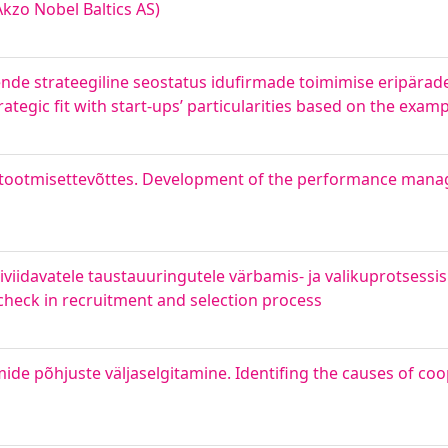
kzo Nobel Baltics AS)
nde strateegiline seostatus idufirmade toimimise eripäradega
ategic fit with start-ups’ particularities based on the examp
e tootmisettevõttes. Development of the performance man
iviidavatele taustauuringutele värbamis- ja valikuprotsessis.
 check in recruitment and selection process
mide põhjuste väljaselgitamine. Identifing the causes of c