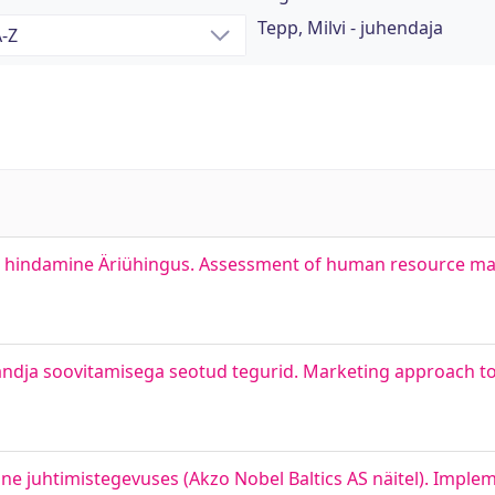
Tepp, Milvi - juhendaja
use hindamine Äriühingus. Assessment of human resource m
ndja soovitamisega seotud tegurid. Marketing approach to
e juhtimistegevuses (Akzo Nobel Baltics AS näitel). Imple