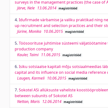
surveys in the management practices (the case of A
Järve, Nele
13.06.2014
magistritööd
4.
Idufirmade värbamise ja valiku praktikad ning ne
up recruitment and selection practices and their str
Jürine, Monika
10.06.2015
magistritööd
5.
Töösoorituse juhtimise süsteemi väljatöötamin
production company
Kauler, Taimi
11.06.2015
magistritööd
6.
Isiku sotsiaalse kapitali mõju sotsiaalmeedias läb
capital and its influence on social media reference
Laugen, Karmeli
10.06.2015
magistritööd
7.
Sokotel ASi allüksuste vaheliste koostööproblee
between subunits of Sokotel AS
Nettan, Maris
12.06.2014
magistritööd