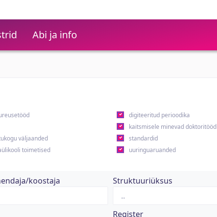
trid
Abi ja info
ureusetööd
digiteeritud perioodika
kaitsmisele minevad doktoritööd
ukogu väljaanded
standardid
ülikooli toimetised
uuringuaruanded
hendaja/koostaja
Struktuuriüksus
Register