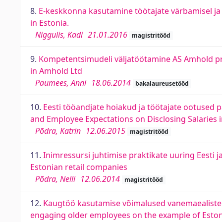
8.
E-keskkonna kasutamine töötajate värbamisel ja v
in Estonia.
Niggulis, Kadi
21.01.2016
magistritööd
9.
Kompetentsimudeli väljatöötamine AS Amhold pro
in Amhold Ltd
Paumees, Anni
18.06.2014
bakalaureusetööd
10.
Eesti tööandjate hoiakud ja töötajate ootused 
and Employee Expectations on Disclosing Salaries 
Põdra, Katrin
12.06.2015
magistritööd
11.
Inimressursi juhtimise praktikate uuring Eest
Estonian retail companies
Põdra, Nelli
12.06.2014
magistritööd
12.
Kaugtöö kasutamise võimalused vanemaealiste r
engaging older employees on the example of Eston