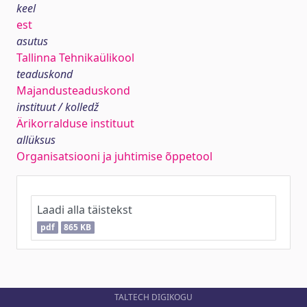
keel
est
asutus
Tallinna Tehnikaülikool
teaduskond
Majandusteaduskond
instituut / kolledž
Ärikorralduse instituut
allüksus
Organisatsiooni ja juhtimise õppetool
Laadi alla täistekst
pdf
865 KB
TALTECH DIGIKOGU