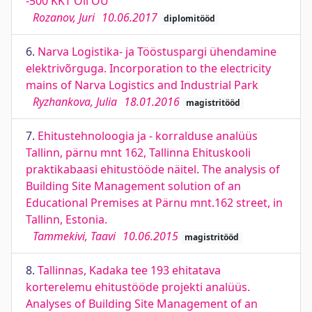
-500 KKT Oil OÜ
Rozanov, Juri
10.06.2017
diplomitööd
6.
Narva Logistika- ja Tööstuspargi ühendamine
elektrivõrguga. Incorporation to the electricity
mains of Narva Logistics and Industrial Park
Ryzhankova, Julia
18.01.2016
magistritööd
7.
Ehitustehnoloogia ja - korralduse analüüs
Tallinn, pärnu mnt 162, Tallinna Ehituskooli
praktikabaasi ehitustööde näitel. The analysis of
Building Site Management solution of an
Educational Premises at Pärnu mnt.162 street, in
Tallinn, Estonia.
Tammekivi, Taavi
10.06.2015
magistritööd
8.
Tallinnas, Kadaka tee 193 ehitatava
korterelemu ehitustööde projekti analüüs.
Analyses of Building Site Management of an