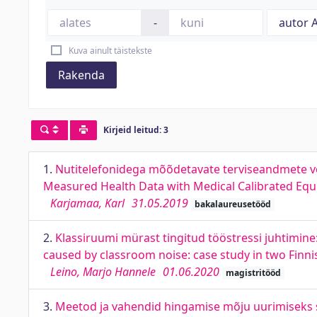
-
Kuva ainult täistekste
Rakenda
Kirjeid leitud: 3
1.
Nutitelefonidega mõõdetavate terviseandmete v
Measured Health Data with Medical Calibrated Eq
Karjamaa, Karl
31.05.2019
bakalaureusetööd
2.
Klassiruumi mürast tingitud tööstressi juhtimi
caused by classroom noise: case study in two Finn
Leino, Marjo Hannele
01.06.2020
magistritööd
3.
Meetod ja vahendid hingamise mõju uurimiseks s