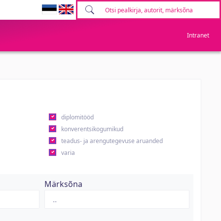
Intranet
diplomitööd
konverentsikogumikud
teadus- ja arengutegevuse aruanded
varia
Märksõna