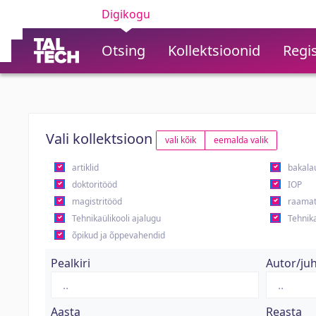
Digikogu
Otsing
Kollektsioonid
Regis
Vali kollektsioon
vali kõik
eemalda valik
artiklid
bakala
doktoritööd
IOP
magistritööd
raamat
Tehnikaülikooli ajalugu
Tehnika
õpikud ja õppevahendid
Pealkiri
Autor/ju
Aasta
Reasta