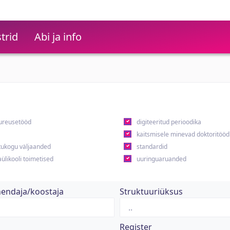
trid
Abi ja info
ureusetööd
digiteeritud perioodika
kaitsmisele minevad doktoritööd
ukogu väljaanded
standardid
ülikooli toimetised
uuringuaruanded
hendaja/koostaja
Struktuuriüksus
Register