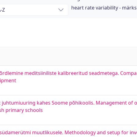
heart rate variability - märk
õrdlemine meditsiiniliste kalibreeritud seadmetega. Comp
uipment
ne: juhtumiuuring kahes Soome põhikoolis. Management of o
ish primary schools
üdamerütmi muutlikusele. Methodology and setup for inve