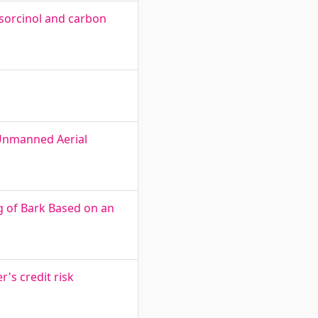
esorcinol and carbon
 Unmanned Aerial
g of Bark Based on an
r's credit risk