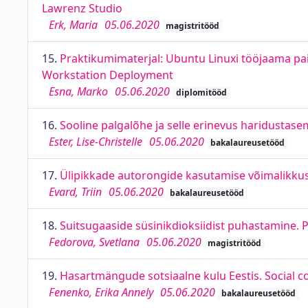
Lawrenz Studio
Erk, Maria
05.06.2020
magistritööd
15.
Praktikumimaterjal: Ubuntu Linuxi tööjaama p
Workstation Deployment
Esna, Marko
05.06.2020
diplomitööd
16.
Sooline palgalõhe ja selle erinevus haridustase
Ester, Lise-Christelle
05.06.2020
bakalaureusetööd
17.
Ülipikkade autorongide kasutamise võimalikkus E
Evard, Triin
05.06.2020
bakalaureusetööd
18.
Suitsugaaside süsinikdioksiidist puhastamine. P
Fedorova, Svetlana
05.06.2020
magistritööd
19.
Hasartmängude sotsiaalne kulu Eestis. Social co
Fenenko, Erika Annely
05.06.2020
bakalaureusetööd