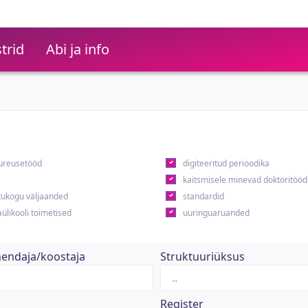
trid
Abi ja info
ureusetööd
digiteeritud perioodika
kaitsmisele minevad doktoritööd
ukogu väljaanded
standardid
ülikooli toimetised
uuringuaruanded
hendaja/koostaja
Struktuuriüksus
Register