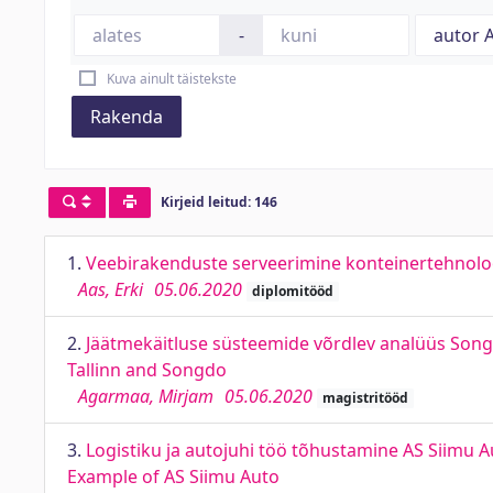
-
Kuva ainult täistekste
Rakenda
Kirjeid leitud: 146
1.
Veebirakenduste serveerimine konteinertehnoloo
Aas, Erki
05.06.2020
diplomitööd
2.
Jäätmekäitluse süsteemide võrdlev analüüs Songd
Tallinn and Songdo
Agarmaa, Mirjam
05.06.2020
magistritööd
3.
Logistiku ja autojuhi töö tõhustamine AS Siimu A
Example of AS Siimu Auto