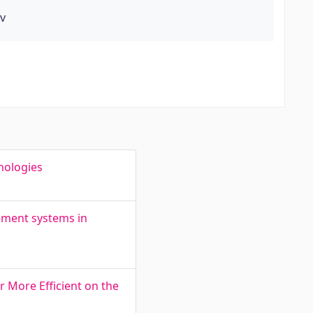
ev
nologies
ement systems in
r More Efficient on the