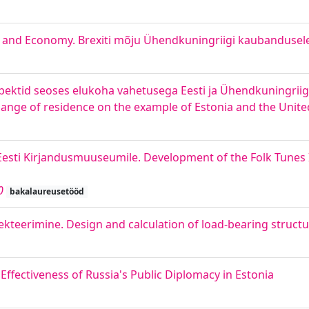
e and Economy. Brexiti mõju Ühendkuningriigi kaubandusel
spektid seoses elukoha vahetusega Eesti ja Ühendkuningriigi
change of residence on the example of Estonia and the Uni
Eesti Kirjandusmuuseumile. Development of the Folk Tunes
0
bakalaureusetööd
kteerimine. Design and calculation of load-bearing structu
ffectiveness of Russia's Public Diplomacy in Estonia