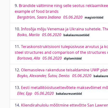
9.
Brändide vältimine ning selle seotus reklaamike
example of food brands
Bergström, Saara Indiana
05.06.2020
magistritööd
10.
Infosõja mõju Venemaa ja Ukraina suhetele. Th
Boiko, Mariia
05.06.2020
bakalaureusetööd
11.
Teraskonstruktsiooni tulepüsivuse arvutus ja ko
steel structures and comparison of the structures 
Borisova, Alla
05.06.2020
diplomitööd
12.
Olemasoleva rakenduse teisaldamine UWP platvo
Boyko, Alexander, Šutov, Deniss
05.06.2020
bakalaur
13.
Eesti metallitööstusettevõtete maksevõimet mõj
Eller, Epp
05.06.2020
bakalaureusetööd
14.
Kliendirahulolu mõõtmine ettevõtte San Lawrenz