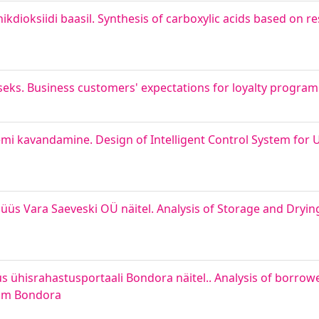
ikdioksiidi baasil. Synthesis of carboxylic acids based on r
eks. Business customers' expectations for loyalty program
emi kavandamine. Design of Intelligent Control System for
üs Vara Saeveski OÜ näitel. Analysis of Storage and Dryin
üs ühisrahastusportaali Bondora näitel.. Analysis of borrowe
rom Bondora