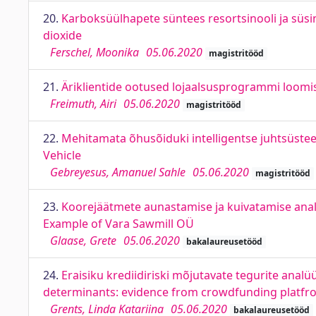
20.
Karboksüülhapete süntees resortsinooli ja süsin
dioxide
Ferschel, Moonika
05.06.2020
magistritööd
21.
Äriklientide ootused lojaalsusprogrammi loomis
Freimuth, Airi
05.06.2020
magistritööd
22.
Mehitamata õhusõiduki intelligentse juhtsüste
Vehicle
Gebreyesus, Amanuel Sahle
05.06.2020
magistritööd
23.
Koorejäätmete aunastamise ja kuivatamise analü
Example of Vara Sawmill OÜ
Glaase, Grete
05.06.2020
bakalaureusetööd
24.
Eraisiku krediidiriski mõjutavate tegurite analü
determinants: evidence from crowdfunding platf
Grents, Linda Katariina
05.06.2020
bakalaureusetööd