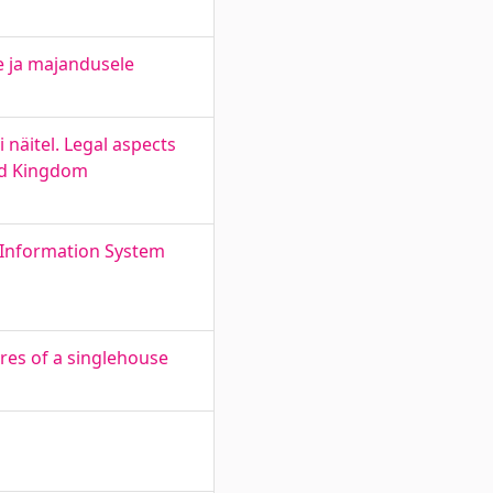
e ja majandusele
 näitel. Legal aspects
ted Kingdom
 Information System
res of a singlehouse