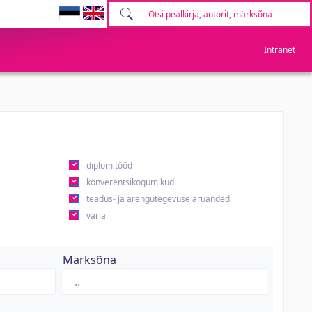
Intranet
diplomitööd
konverentsikogumikud
teadus- ja arengutegevuse aruanded
varia
Märksõna