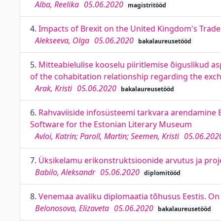
Alba, Reelika
05.06.2020
magistritööd
4.
Impacts of Brexit on the United Kingdom's Trad
Alekseeva, Olga
05.06.2020
bakalaureusetööd
5.
Mitteabielulise kooselu piiritlemise õiguslikud a
of the cohabitation relationship regarding the ex
Arak, Kristi
05.06.2020
bakalaureusetööd
6.
Rahvaviiside infosüsteemi tarkvara arendamine 
Software for the Estonian Literary Museum
Avloi, Katrin; Paroll, Martin; Seemen, Kristi
05.06.202
7.
Üksikelamu erikonstruktsioonide arvutus ja proje
Babilo, Aleksandr
05.06.2020
diplomitööd
8.
Venemaa avaliku diplomaatia tõhusus Eestis. On E
Belonosova, Elizaveta
05.06.2020
bakalaureusetööd