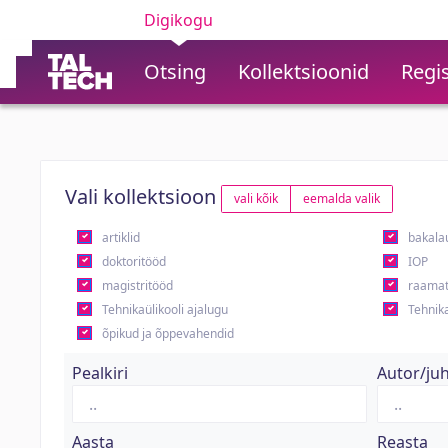
Digikogu
Otsing
Kollektsioonid
Regis
Vali kollektsioon
vali kõik
eemalda valik
artiklid
bakala
doktoritööd
IOP
magistritööd
raamat
Tehnikaülikooli ajalugu
Tehnika
õpikud ja õppevahendid
Pealkiri
Autor/ju
Aasta
Reasta