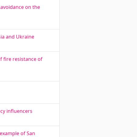
 avoidance on the
sia and Ukraine
 fire resistance of
cy influencers
 example of San