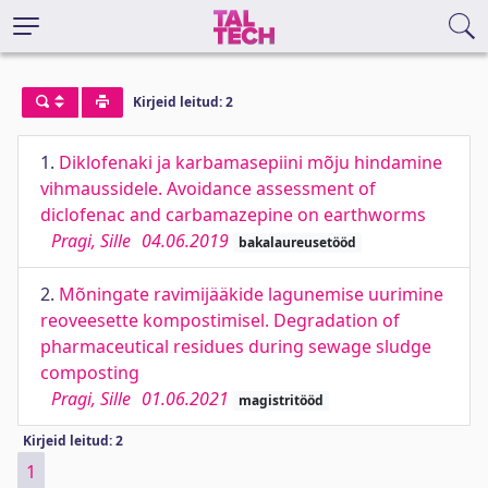
Kirjeid leitud: 2
1.
Diklofenaki ja karbamasepiini mõju hindamine
vihmaussidele. Avoidance assessment of
diclofenac and carbamazepine on earthworms
Pragi, Sille
04.06.2019
bakalaureusetööd
2.
Mõningate ravimijääkide lagunemise uurimine
reoveesette kompostimisel. Degradation of
pharmaceutical residues during sewage sludge
composting
Pragi, Sille
01.06.2021
magistritööd
Kirjeid leitud: 2
1