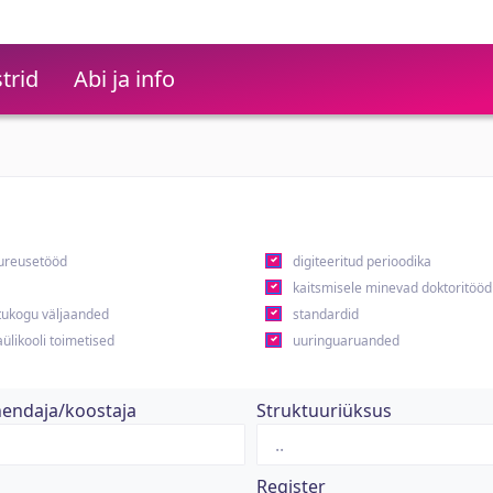
trid
Abi ja info
ureusetööd
digiteeritud perioodika
kaitsmisele minevad doktoritööd
ukogu väljaanded
standardid
ülikooli toimetised
uuringuaruanded
hendaja/koostaja
Struktuuriüksus
Register