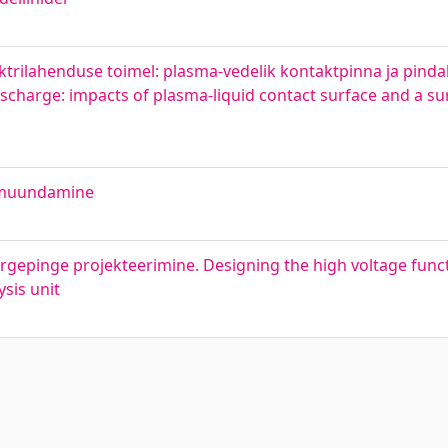
rilahenduse toimel: plasma-vedelik kontaktpinna ja pindak
scharge: impacts of plasma-liquid contact surface and a sur
rimuundamine
kõrgepinge projekteerimine. Designing the high voltage func
ysis unit