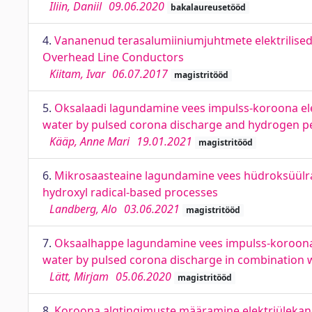
Iliin, Daniil
09.06.2020
bakalaureusetööd
4.
Vananenud terasalumiiniumjuhtmete elektrilised
Overhead Line Conductors
Kiitam, Ivar
06.07.2017
magistritööd
5.
Oksalaadi lagundamine vees impulss-koroona elek
water by pulsed corona discharge and hydrogen p
Kääp, Anne Mari
19.01.2021
magistritööd
6.
Mikrosaasteaine lagundamine vees hüdroksüülrad
hydroxyl radical-based processes
Landberg, Alo
03.06.2021
magistritööd
7.
Oksaalhappe lagundamine vees impulss-koroona e
water by pulsed corona discharge in combination w
Lätt, Mirjam
05.06.2020
magistritööd
8.
Koroona algtingimuste määramine elektriülekand