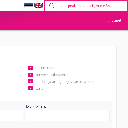
Intranet
diplomitööd
konverentsikogumikud
teadus- ja arengutegevuse aruanded
varia
Märksõna