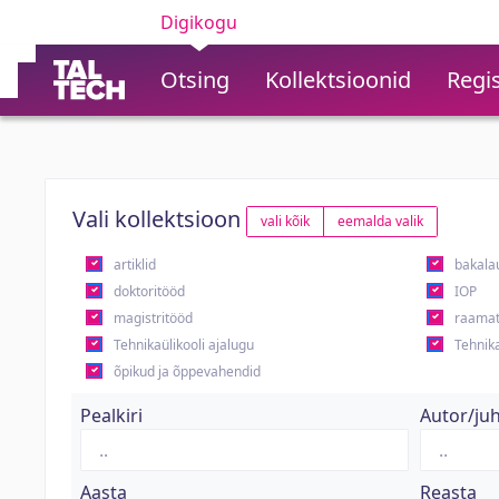
Digikogu
Otsing
Kollektsioonid
Regis
Vali kollektsioon
vali kõik
eemalda valik
artiklid
bakala
doktoritööd
IOP
magistritööd
raamat
Tehnikaülikooli ajalugu
Tehnika
õpikud ja õppevahendid
Pealkiri
Autor/ju
Aasta
Reasta