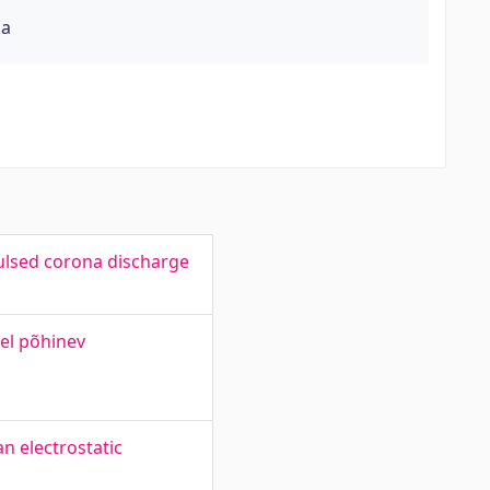
na
pulsed corona discharge
el põhinev
an electrostatic