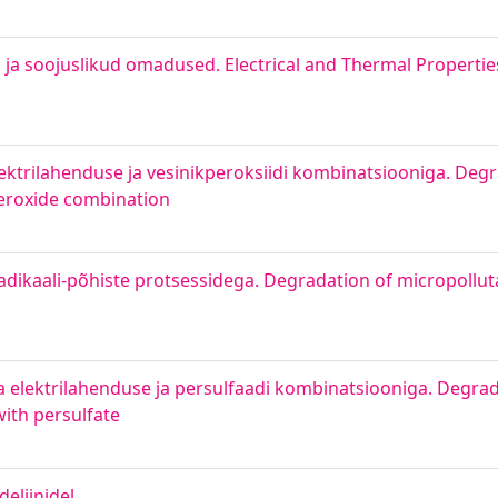
 ja soojuslikud omadused. Electrical and Thermal Properti
trilahenduse ja vesinikperoksiidi kombinatsiooniga. Degra
eroxide combination
ikaali-põhiste protsessidega. Degradation of micropolluta
lektrilahenduse ja persulfaadi kombinatsiooniga. Degradat
ith persulfate
eliinidel