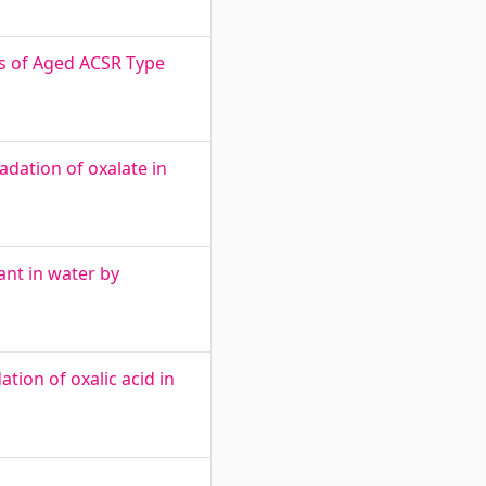
es of Aged ACSR Type
dation of oxalate in
nt in water by
ion of oxalic acid in