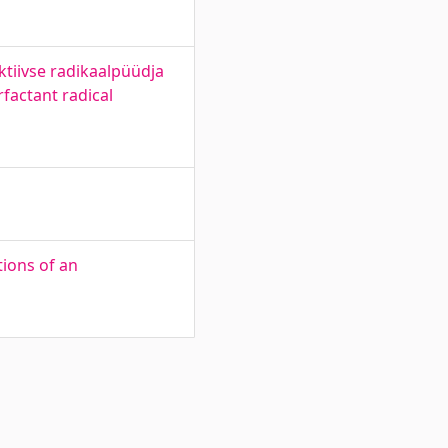
tiivse radikaalpüüdja
factant radical
tions of an