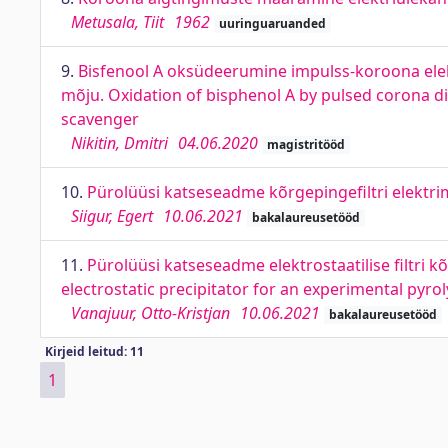
Metusala, Tiit
1962
uuringuaruanded
9.
Bisfenool A oksüdeerumine impulss-koroona elekt
mõju. Oxidation of bisphenol A by pulsed corona di
scavenger
Nikitin, Dmitri
04.06.2020
magistritööd
10.
Pürolüüsi katseseadme kõrgepingefiltri elekt
Siigur, Egert
10.06.2021
bakalaureusetööd
11.
Pürolüüsi katseseadme elektrostaatilise filtri 
electrostatic precipitator for an experimental pyrol
Vanajuur, Otto-Kristjan
10.06.2021
bakalaureusetööd
Kirjeid leitud: 11
1