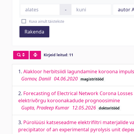
-
Kuva ainult täistekste
Rakenda
Kirjeid leitud: 11
1.
Alakloor herbitsiidi lagundamine koroona impuls
Gornov, Daniil
04.06.2020
magistritööd
2.
Forecasting of Electrical Network Corona Loss
elektrivõrgu koroonakadude prognoosimine
Gupta, Pradeep Kumar
12.05.2026
doktoritööd
3.
Pürolüüsi katseseadme elektrifiltri materjalide va
precipitator of an experimental pyrolysis unit de