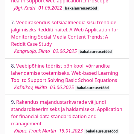
health support web application IntroScope
Jõgi, Kadri
01.06.2022
bakalaureusetööd
7.
Veebirakendus sotsiaalmeedia sisu trendide
jälgimiseks Redditi näitel. A Web Application for
Monitoring Social Media Content Trends: A
Reddit Case Study
Kangruoja, Siimo
02.06.2025
bakalaureusetööd
8.
Veebipõhine tööriist põhikooli võrrandite
lahendamise toetamiseks. Web-based Learning
Tool to Support Solving Basic School Equations
Kašnikov, Nikita
03.06.2025
bakalaureusetööd
9.
Rakendus majandustarkvarade väljundi
standardiseerimiseks ja haldamiseks. Application
for financial data standardization and
management
Kiibus, Frank Martin
19.01.2023
bakalaureusetööd