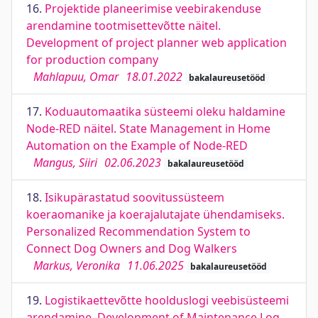
16.
Projektide planeerimise veebirakenduse
arendamine tootmisettevõtte näitel.
Development of project planner web application
for production company
Mahlapuu, Omar
18.01.2022
bakalaureusetööd
17.
Koduautomaatika süsteemi oleku haldamine
Node-RED näitel. State Management in Home
Automation on the Example of Node-RED
Mangus, Siiri
02.06.2023
bakalaureusetööd
18.
Isikupärastatud soovitussüsteem
koeraomanike ja koerajalutajate ühendamiseks.
Personalized Recommendation System to
Connect Dog Owners and Dog Walkers
Markus, Veronika
11.06.2025
bakalaureusetööd
19.
Logistikaettevõtte hoolduslogi veebisüsteemi
arendamine. Development of Maintenance Log