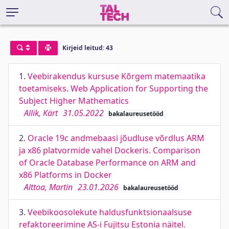
Kirjeid leitud: 43
1.
Veebirakendus kursuse Kõrgem matemaatika
toetamiseks. Web Application for Supporting the
Subject Higher Mathematics
Allik, Kärt
31.05.2022
bakalaureusetööd
2.
Oracle 19c andmebaasi jõudluse võrdlus ARM
ja x86 platvormide vahel Dockeris. Comparison
of Oracle Database Performance on ARM and
x86 Platforms in Docker
Alttoa, Martin
23.01.2026
bakalaureusetööd
3.
Veebikoosolekute haldusfunktsionaalsuse
refaktoreerimine AS-i Fujitsu Estonia näitel.