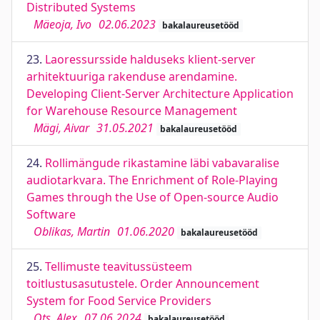
Distributed Systems
Mäeoja, Ivo
02.06.2023
bakalaureusetööd
23.
Laoressursside halduseks klient-server
arhitektuuriga rakenduse arendamine.
Developing Client-Server Architecture Application
for Warehouse Resource Management
Mägi, Aivar
31.05.2021
bakalaureusetööd
24.
Rollimängude rikastamine läbi vabavaralise
audiotarkvara. The Enrichment of Role-Playing
Games through the Use of Open-source Audio
Software
Oblikas, Martin
01.06.2020
bakalaureusetööd
25.
Tellimuste teavitussüsteem
toitlustusasutustele. Order Announcement
System for Food Service Providers
Ots, Alex
07.06.2024
bakalaureusetööd