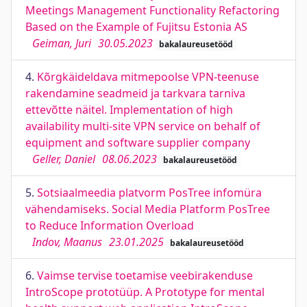
Meetings Management Functionality Refactoring
Based on the Example of Fujitsu Estonia AS
Geiman, Juri
30.05.2023
bakalaureusetööd
4.
Kõrgkäideldava mitmepoolse VPN-teenuse
rakendamine seadmeid ja tarkvara tarniva
ettevõtte näitel. Implementation of high
availability multi-site VPN service on behalf of
equipment and software supplier company
Geller, Daniel
08.06.2023
bakalaureusetööd
5.
Sotsiaalmeedia platvorm PosTree infomüra
vähendamiseks. Social Media Platform PosTree
to Reduce Information Overload
Indov, Maanus
23.01.2025
bakalaureusetööd
6.
Vaimse tervise toetamise veebirakenduse
IntroScope prototüüp. A Prototype for mental